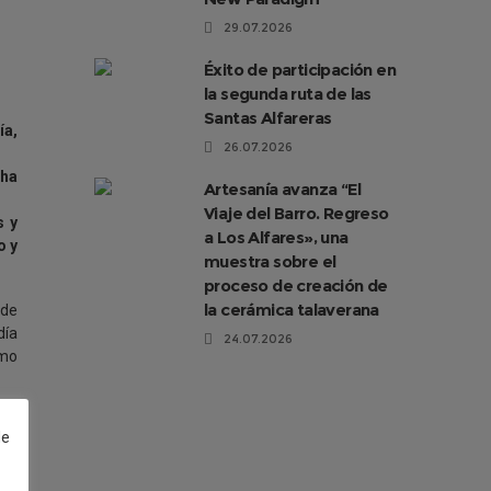
29.07.2026
Éxito de participación en
la segunda ruta de las
Santas Alfareras
ía,
26.07.2026
 ha
Artesanía avanza “El
Viaje del Barro. Regreso
s y
a Los Alfares», una
o y
muestra sobre el
proceso de creación de
la cerámica talaverana
 de
día
24.07.2026
omo
 la
de
mor