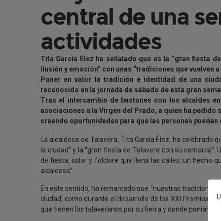
central de una s
actividades
Tita García Élez ha señalado que es la “gran fiesta 
ilusión y emoción” con unas “tradiciones que vuelven a l
Poner en valor la tradición e identidad de una ci
reconocido en la jornada de sábado de esta gran sema
Tras el intercambio de bastones con los alcaldes en 
asociaciones a la Virgen del Prado, a quien ha pedido s
creando oportunidades para que las personas puedan d
La alcaldesa de Talavera, Tita García Élez, ha celebrado 
la ciudad” y la “gran fiesta de Talavera con su comarca”. 
de fiesta, color y folclore que llena las calles; un hecho
alcaldesa”.
En este sentido, ha remarcado que “nuestras tradiciones v
U
ciudad, como durante el desarrollo de los XXI Premios Ci
que tienen los talaveranos por su tierra y donde poníamos