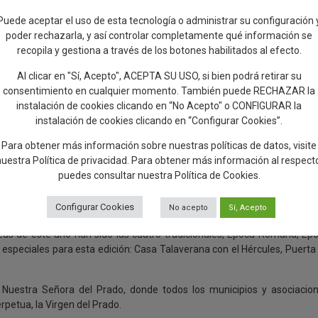
ntidad de Talavera” y hacerlo junto a tantos municipios, más del 60% de 
Puede aceptar el uso de esta tecnología o administrar su configuración 
ejo, junto a asociaciones de vecinos y grupos folclóricos. Todos ellos,
poder rechazarla, y así controlar completamente qué información se
s grandes estas Mondas que, están más vivas que nunca”. En esta mi
recopila y gestiona a través de los botones habilitados al efecto.
ir animando a que las conozca a quienes todavía no han tenido oportuni
Al clicar en "Sí, Acepto", ACEPTA SU USO, si bien podrá retirar su
consentimiento en cualquier momento. También puede RECHAZAR la
a Puerta Noble del Ayuntamiento, en la Plaza del Pan, junto a la alcald
instalación de cookies clicando en “No Acepto" o CONFIGURAR la
a, Agua y Medio Rural, Francisco Martínez Arroyo; el presidente de
instalación de cookies clicando en “Configurar Cookies”.
del Gobierno en la provincia de Toledo, Carlos Ángel Devia; además de 
Javier Úbeda y David Gómez, concejales de la Corporación municipale
Para obtener más información sobre nuestras políticas de datos, visite
a), Faenza Italia), Pueblo Saharaui y Membrilla (Ciudad Real).
nuestra
Política de privacidad
. Para obtener más información al respect
puedes consultar nuestra
Política de Cookies
.
s en la Basílica
 tradicional ritual de llamada a la Puerta Noble por parte del mayordomo,
Configurar Cookies
No acepto
Sí, Acepto
otadas de vecinos, vecinas y visitantes, que han querido arropar esta g
rozas de este año han sido las cuatro tradicionales, Época Romana, Ép
es especiales para esta edición: Casa Talaverana con el Hércules, Puerta
e Nuestra Señora del Prado, donde todos los municipios y asociacio
rpetua, la Virgen del Prado.