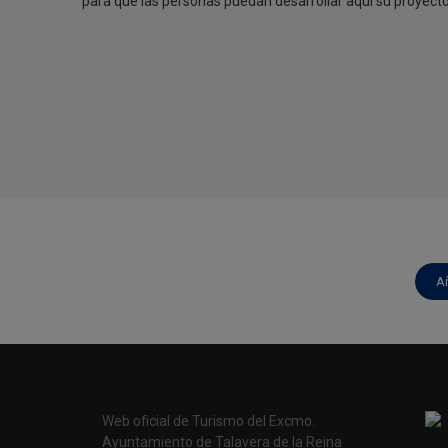
para que las personas puedan desarrollar aquí su proyecto
A
Web oficial de Turismo del Excmo.
Ayuntamiento de Talavera de la Reina