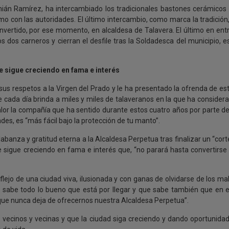
mián Ramírez, ha intercambiado los tradicionales bastones cerámicos
o con las autoridades. El último intercambio, como marca la tradición,
nvertido, por ese momento, en alcaldesa de Talavera. El último en entr
s dos carneros y cierran el desfile tras la Soldadesca del municipio, e
ue sigue creciendo en fama e interés
o sus respetos a la Virgen del Prado y le ha presentado la ofrenda de es
e cada día brinda a miles y miles de talaveranos en la que ha consider
alor la compañía que ha sentido durante estos cuatro años por parte de
des, es “más fácil bajo la protección de tu manto”.
abanza y gratitud eterna a la Alcaldesa Perpetua tras finalizar un “cort
ue sigue creciendo en fama e interés que, “no parará hasta convertirse
“reflejo de una ciudad viva, ilusionada y con ganas de olvidarse de los ma
n sabe todo lo bueno que está por llegar y que sabe también que en 
ue nunca deja de ofrecernos nuestra Alcaldesa Perpetua”.
os vecinos y vecinas y que la ciudad siga creciendo y dando oportunida