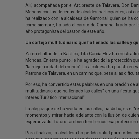
Allí, acompañada por el Arcipreste de Talavera, Don Da
Mondas con las decenas de alcaldes participantes, así com
ha realizado con la alcaldesa de Gamonal, quien se ha co
como siempre, ha sido el carrito de Gamonal tirado por lo
año protagonista del bastón de este año.
Un cortejo multitudinario que ha llenado las calles y q
Ya en el altar de la Basílica, Tita García Élez ha mostrad
Mondas. En este punto, le ha agradecido la protección qu
“la mejor ciudad del mundo”. La alcaldesa ha puesto en v
Patrona de Talavera, en un camino que, pese a las dificulta
Por eso, ha convertido estas palabras en una oración de al
multitudinario que ha llenado las calles” en una fiesta q
Interés Turístico Internacional”.
La alegría que se ha vivido en las calles, ha dicho, es el 
momentos y mirar hacia adelante con la ilusión de quie
esperanzador futuro también tendremos esa protección q
Para finalizar, la alcaldesa ha pedido salud para todos l