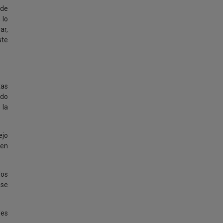
 de
 lo
ar,
ste
tas
ado
 la
ejo
 en
los
ese
des