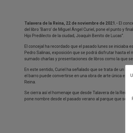
Talavera de la Reina, 22 de noviembre de 2021.-
El conce
del libro ‘Barro’ de Miguel Ángel Curiel, pone el punto y f
Hijo Predilecto de la ciudad, Joaquín Benito de Lucas”.
El concejal ha recordado que el pasado lunes se iniciaba 
Pedro Salinas, exposición que se podrá disfrutar hasta el 
sumado charlas y presentaciones de libros como la que se h
En este sentido, Curiel ha señalado que se trata de un li
U
el barro puede convertirse en una obra de arte única en el
Reina.
Se cierra así el homenaje que desde Talavera de la Reina
pone nombre desde el pasado verano al parque que se encu