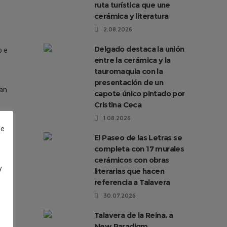
ruta turística que une
cerámica y literatura
2.08.2026
Delgado destaca la unión
o e
entre la cerámica y la
tauromaquia con la
presentación de un
han
capote único pintado por
Cristina Ceca
omo
1.08.2026
de
El Paseo de las Letras se
completa con 17 murales
más
cerámicos con obras
y
literarias que hacen
referencia a Talavera
30.07.2026
Talavera de la Reina, a
New Paradigm