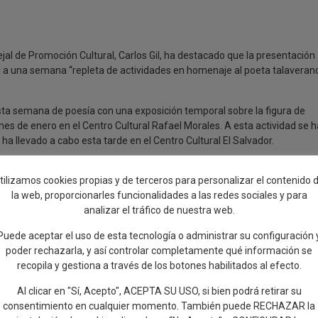
jal de Promoción Cultural, Carlos Gil, ha destacado que la presentación
inal a una semana “repleta de actividades en homenaje al poeta talaveran
esta semana de poesía con una exposición temporal sobre la figura de
mes de enero en el Centro Cultural Rafael Morales. A esta actividad se 
a llevado a cabo esta tarde en el Centro Cultural El Salvador.
bro dividido en tres partes y está enfocado en como una materia prima c
tilizamos cookies propias y de terceros para personalizar el contenido 
 mundo gracias a las manos de los y las ceramistas de Talavera de la
la web, proporcionarles funcionalidades a las redes sociales y para
analizar el tráfico de nuestra web.
 se hace al recientemente fallecido Joaquín Benito de Lucas, quien ade
Puede aceptar el uso de esta tecnología o administrar su configuración 
entra en la Ronda del Cañillo, junto al Puente Romano.
poder rechazarla, y así controlar completamente qué información se
recopila y gestiona a través de los botones habilitados al efecto.
Al clicar en "Sí, Acepto", ACEPTA SU USO, si bien podrá retirar su
0
consentimiento en cualquier momento. También puede RECHAZAR la