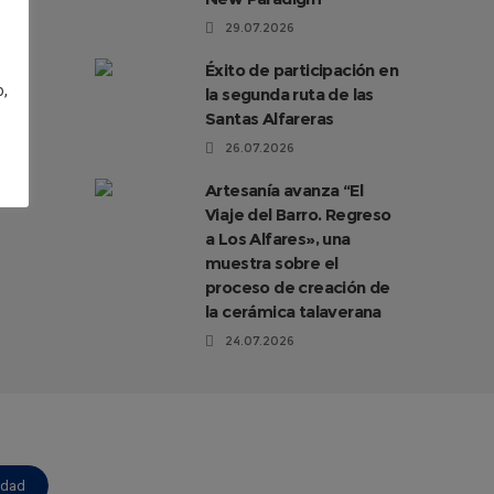
29.07.2026
Éxito de participación en
o,
la segunda ruta de las
Santas Alfareras
26.07.2026
Artesanía avanza “El
Viaje del Barro. Regreso
a Los Alfares», una
muestra sobre el
proceso de creación de
la cerámica talaverana
24.07.2026
idad