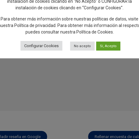
instalación de cookies clicando en “No Acepto" o CONFIGURAR la
instalación de cookies clicando en “Configurar Cookies”.
Para obtener más información sobre nuestras políticas de datos, visite
nuestra
Política de privacidad
. Para obtener más información al respect
puedes consultar nuestra
Política de Cookies
.
Configurar Cookies
No acepto
Sí, Acepto
ñadir reseña en Google
Rellenar encuesta de cal