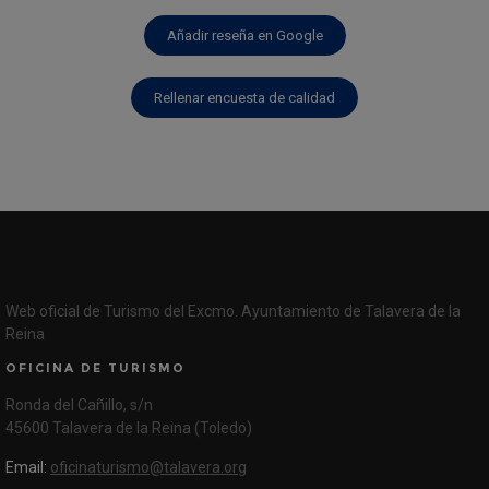
Añadir reseña en Google
Rellenar encuesta de calidad
Web oficial de Turismo del Excmo. Ayuntamiento de Talavera de la
Reina
OFICINA DE TURISMO
Ronda del Cañillo, s/n
45600 Talavera de la Reina (Toledo)
Email:
oficinaturismo@talavera.org