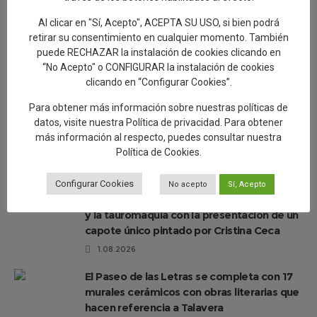
Al clicar en "Sí, Acepto", ACEPTA SU USO, si bien podrá
retirar su consentimiento en cualquier momento. También
Artesanía invita a descubrir la belleza de
puede RECHAZAR la instalación de cookies clicando en
Talavera al caer la tarde con las rutas
“No Acepto" o CONFIGURAR la instalación de cookies
«Secretos al Atardecer»
clicando en “Configurar Cookies”.
7.08.2026
Para obtener más información sobre nuestras políticas de
La edil de Artesanía destaca el Paseo de
datos, visite nuestra
Política de privacidad
. Para obtener
las Letras como una nueva ruta turística
más información al respecto, puedes consultar nuestra
que une cerámica y literatura
Política de Cookies
.
2.08.2026
Configurar Cookies
No acepto
Sí, Acepto
Delgado destaca la unión entre la cerámica
y la tauromaquia con la presentación de un
capote único pintado por Cristina Ceca
1.08.2026
El Paseo de las Letras se completa con 17
murales cerámicos con obras literarias que
hacen referencia a Talavera