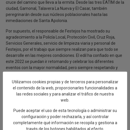
cruce del camino que lleva a la ermita. Desde las tres EATIM de la
ciudad, Gamonal, Talavera La Nueva y El Casar, también
peregrinarán desde sus núcleos poblacionales hasta las
inmediaciones de Santa Apolonia.
Por supuesto, el responsable de Festejos ha mostrado su
agradecimiento a la Policía Local, Protección Civil, Cruz Roja,
Servicios Generales, servicio de limpieza viaria y personal de
Festejos, por el trabajo que siempre realizan para que todo se
desarrolle en las mejores condiciones. El edil ha confiado en que
este 2022 se puedan ir retomando y celebrar los diferentes
eventos con la mayor normalidad, pero siempre respetando y
cumpliendo todas las prescripciones sanitarias.
Utilizamos cookies propias y de terceros para personalizar
el contenido de la web, proporcionarles funcionalidades a
las redes sociales y para analizar el tráfico de nuestra
0
web.
Puede aceptar el uso de esta tecnología o administrar su
configuración y poder rechazarla, y así controlar
completamente qué información se recopila y gestiona a
través de los botones habilitados al efecto.