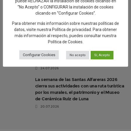
puede RECHAZAR la instalación de cookies clicando en
“No Acepto" o CONFIGURAR la instalación de cookies
clicando en “Configurar Cookies”.
Éxito de participación en la segunda ruta
de las Santas Alfareras
Para obtener más información sobre nuestras políticas de
26.07.2026
datos, visite nuestra
Política de privacidad
. Para obtener
más información al respecto, puedes consultar nuestra
Artesanía avanza “El Viaje del Barro.
Política de Cookies
.
Regreso a Los Alfares», una muestra sobre
el proceso de creación de la cerámica
Configurar Cookies
No acepto
Sí, Acepto
talaverana
24.07.2026
La semana de las Santas Alfareras 2026
cierra sus actividades con una ruta turística
por los murales, el patrimonio y el Museo
de Cerámica Ruiz de Luna
20.07.2026