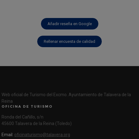
Añadir reseña en Google
Rellenar encuesta de calidad
Web oficial de Turismo del Excmo. Ayuntamiento de Talavera de la
Reina
OFICINA DE TURISMO
Ronda del Cañillo, s/n
45600 Talavera de la Reina (Toledo)
Email:
oficinaturismo@talavera.org