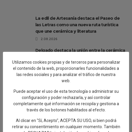
La edil de Artesanía destaca el Paseo de
las Letras como una nueva ruta turística
que une cerámica y literatura
2.08.2026
Delgado destaca la unión entre la cerámica
y la tauromaquia con la presentación de un
Utilizamos cookies propias y de terceros para personalizar
capote único pintado por Cristina Ceca
el contenido de la web, proporcionarles funcionalidades a
1.08.2026
las redes sociales y para analizar el tráfico de nuestra
web.
El Paseo de las Letras se completa con 17
murales cerámicos con obras literarias que
Puede aceptar el uso de esta tecnología o administrar su
hacen referencia a Talavera
configuración y poder rechazarla, y así controlar
30.07.2026
completamente qué información se recopila y gestiona a
través de los botones habilitados al efecto.
Talavera de la Reina, a New Paradigm
Al clicar en "Sí, Acepto", ACEPTA SU USO, si bien podrá
retirar su consentimiento en cualquier momento. También
29.07.2026