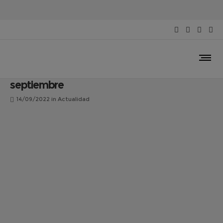
Las mejores fotografías para promocionar
Talavera, expuestas en el Centro Cultural
‘Rafael Morales’ hasta finales de
septiembre
14/09/2022
in
Actualidad