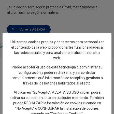
La ubicación será según protocolo Covid, respetándose el
aforo máximo según normativa.
Volver a AGENDA
Utilizamos cookies propias y de terceros para personalizar
el contenido de la web, proporcionarles funcionalidades a
las redes sociales y para analizar el tráfico de nuestra
web.
Puede aceptar el uso de esta tecnología o administrar su
configuración y poder rechazarla, y así controlar
completamente qué información se recopila y gestiona a
través de los botones habilitados al efecto.
Añadir reseña en Google
Al clicar en "Sí, Acepto", ACEPTA SU USO, si bien podrá
retirar su consentimiento en cualquier momento. También
Rellenar encuesta de calidad
puede RECHAZAR la instalación de cookies clicando en
“No Acepto" o CONFIGURAR la instalación de cookies
clicando en “Configurar Cookies”.