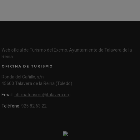
Web oficial de Turismo del Excmo. Ayuntamiento de Talavera de la
Reina
OFICINA DE TURISMO
Ronda del Cañillo, s/n
45600 Talavera de la Reina (Toledo)
Email:
oficinaturismo@talavera.org
Teléfono:
925 82 63 22