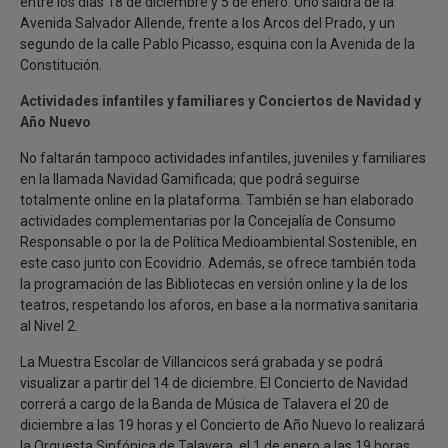
entre los días 18 de diciembre y 5 de enero. Uno saldrá de la
Avenida Salvador Allende, frente a los Arcos del Prado, y un
segundo de la calle Pablo Picasso, esquina con la Avenida de la
Constitución.
Actividades infantiles y familiares y Conciertos de Navidad y
Año Nuevo
No faltarán tampoco actividades infantiles, juveniles y familiares
en la llamada Navidad Gamificada; que podrá seguirse
totalmente online en la plataforma. También se han elaborado
actividades complementarias por la Concejalía de Consumo
Responsable o por la de Política Medioambiental Sostenible, en
este caso junto con Ecovidrio. Además, se ofrece también toda
la programación de las Bibliotecas en versión online y la de los
teatros, respetando los aforos, en base a la normativa sanitaria
al Nivel 2.
La Muestra Escolar de Villancicos será grabada y se podrá
visualizar a partir del 14 de diciembre. El Concierto de Navidad
correrá a cargo de la Banda de Música de Talavera el 20 de
diciembre a las 19 horas y el Concierto de Año Nuevo lo realizará
la Orquesta Sinfónica de Talavera, el 1 de enero a las 19 horas.