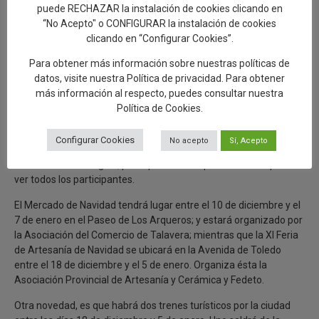
puede RECHAZAR la instalación de cookies clicando en
estoicamente y siendo tan responsables”, ha recalcado. Este
“No Acepto" o CONFIGURAR la instalación de cookies
regalo les será entregado a los alumnos y alumnas de Educación
clicando en “Configurar Cookies”.
Infantil, Primaria y Especial antes de que finalice el trimestre
escolar.
Para obtener más información sobre nuestras políticas de
datos, visite nuestra
Política de privacidad
. Para obtener
Belén Municipal, Mercado y Feria de Artesanía de Navidad y
más información al respecto, puedes consultar nuestra
dos trenes turísticos
Política de Cookies
.
El Belén Municipal se inaugurará el 11 de diciembre en el Centro
Cultural Rafael Morales y será visitable con cita previa y en
Configurar Cookies
No acepto
Sí, Acepto
grupos máximos de 6 personas. El Certamen Local de Belenes
serán en versión digital, para que desde la plataforma se puedan
ver todos los participantes.
El Mercado de Navidad tendrá lugar entre el 10 de diciembre y el
7 de enero en el Paseo de Los Arqueros; y estará organizado por
la Asociación del Comercio de Talavera; mientras que la XI Feria
de Artesanía de Navidad se ubicará en la Avenida de Toledo
entre el 18 de diciembre y el 5 de enero. Organiza ésta la
Asociación Provincial de Artesanía y Cerámica y Fedeto.
Otra novedad, es que habrá dos trenes turísticos por la ciudad