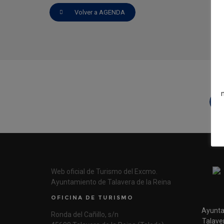
Volver a AGENDA
A
Web oficial de Turismo del Excmo.
Ayuntamiento de Talavera de la Reina
OFICINA DE TURISMO
Ayunta
Ronda del Cañillo, s/n
Talaver