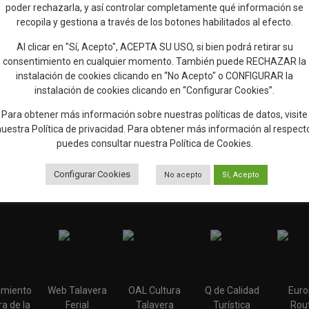
poder rechazarla, y así controlar completamente qué información se
recopila y gestiona a través de los botones habilitados al efecto.
Al clicar en "Sí, Acepto", ACEPTA SU USO, si bien podrá retirar su
consentimiento en cualquier momento. También puede RECHAZAR la
instalación de cookies clicando en “No Acepto" o CONFIGURAR la
instalación de cookies clicando en “Configurar Cookies”.
Para obtener más información sobre nuestras políticas de datos, visite
nuestra
Política de privacidad
. Para obtener más información al respect
ñadir reseña en Google
Rellenar encuesta de cal
puedes consultar nuestra
Política de Cookies
.
Configurar Cookies
No acepto
Sí, Acepto
miento
Web Talavera
OAL Cultura
Q de Calidad
Euro
a de la
Ferial
Talavera
Turística
Rout