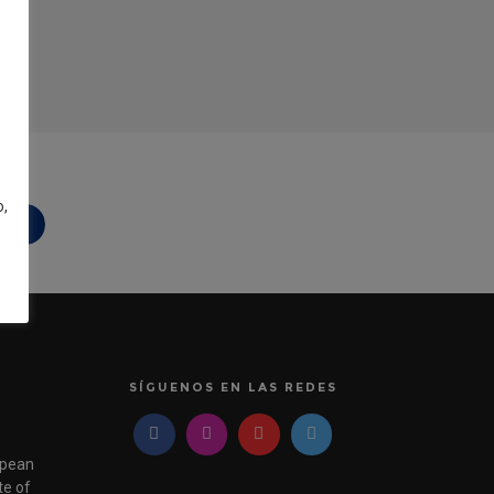
o,
idad
SÍGUENOS EN LAS REDES
pean
e of