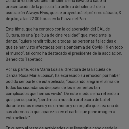
Cultural Rafael Morales también se ha llevado a cabo la
presentación de la película ‘La belleza del silencio’ de la
asociación Always Elvis, que se proyectará el próximo sábado, 3
de julio, a las 22:00 horas en la Plaza del Pan.
Este filme, que ha contado con la colaboración del OAL de
Cultura, es una “película de cine realidad” que, mediante la
danza, “quiere rendir tributo a todas las personas fallecidas o
que se han visto afectadas por la pandemia del Covid-19 en todo
el mundo”, tal como ha destacado el presidente de la asociación,
Benedicto Tapetado.
Por su parte, Rosa María Loaisa, directora de la Escuela de
Danza ‘Rosa María Loaisa’, ha expresado su emoción por haber
podido ser parte de esta película, “buscando alegrar el alma de
todos los ciudadanos después de los momentos tan
complicados que hemos vivido”. De este modo se ha referido a
que, por su parte, “perdimos a nuestra profesora de ballet
durante estos meses y es un honor y un orgullo que sea una de
sus alumnas la que aparezca en el cartel que pone imagen a
esta película”.
En cuanto al resto de actividades que llevarán a cabo desde la