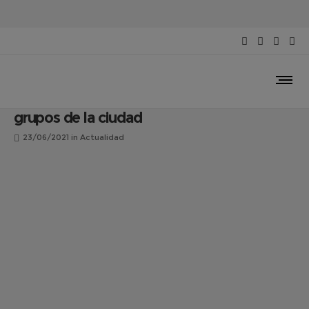
El Gobierno de Talavera diseña un
programa con 50 días llenos de actividad
cultural de la mano de asociaciones y
grupos de la ciudad
23/06/2021
in
Actualidad