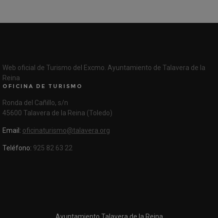
Web oficial de Turismo del Excmo. Ayuntamiento de Talavera de la
Reina
OFICINA DE TURISMO
Ronda del Cañillo, s/n
45600 Talavera de la Reina (Toledo)
Email:
oficinaturismo@talavera.org
Teléfono:
925 82 63 22
Ayuntamiento Talavera de la Reina