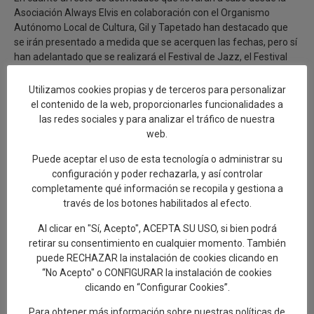
Asociación Always Elvis en colaboración con el Organismo
Autónomo Local de Cultura, Gil y Tapetado han destacado que
se irán presentado a medida que se acerquen las fechas, pero sí
han adelantado que se realizará el Festival de Jazz, el Festival
de Teatro Marisa Esteban, Las Dos Reinas y los Premios de la
Música.
Utilizamos cookies propias y de terceros para personalizar
el contenido de la web, proporcionarles funcionalidades a
Horario de las Bibliotecas en verano
las redes sociales y para analizar el tráfico de nuestra
web.
Por otro lado, Carlos Gil también ha dado a conocer el horario de
verano de las Bibliotecas de Talavera de la Reina. Así, a partir del
Puede aceptar el uso de esta tecnología o administrar su
5 de julio y hasta el próximo 3 de septiembre la Biblioteca
configuración y poder rechazarla, y así controlar
Municipal José Hierro abrirá de lunes a viernes de 8:45 a 14:00
completamente qué información se recopila y gestiona a
horas y de 17:00 a 20:30 horas de lunes a jueves.
través de los botones habilitados al efecto.
A esto se añade un horario especial para los estudiantes los días
Al clicar en "Sí, Acepto", ACEPTA SU USO, si bien podrá
12, 13, 19, 20, 26 y 27 de agosto, para que puedan estudiar para
retirar su consentimiento en cualquier momento. También
los exámenes en la Biblioteca José Hierro.
puede RECHAZAR la instalación de cookies clicando en
“No Acepto" o CONFIGURAR la instalación de cookies
La Biblioteca Municipal Niveiro- Alfar El Carmen abrirá de lunes a
clicando en “Configurar Cookies”.
viernes de 09:00 a 15:00 horas y de 17:00 a 20:30 horas de lunes
a jueves. En lo que respecta a las Bibliotecas de doble uso de los
Para obtener más información sobre nuestras políticas de