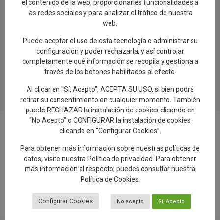
el contenido de la web, proporcionarles funcionalidades a
26.07.2026
las redes sociales y para analizar el tráfico de nuestra
web.
Artesanía avanza “El Viaje del Barro.
Regreso a Los Alfares», una muestra sobre
Puede aceptar el uso de esta tecnología o administrar su
el proceso de creación de la cerámica
configuración y poder rechazarla, y así controlar
talaverana
completamente qué información se recopila y gestiona a
través de los botones habilitados al efecto.
24.07.2026
Al clicar en "Sí, Acepto", ACEPTA SU USO, si bien podrá
retirar su consentimiento en cualquier momento. También
puede RECHAZAR la instalación de cookies clicando en
“No Acepto" o CONFIGURAR la instalación de cookies
clicando en “Configurar Cookies”.
Para obtener más información sobre nuestras políticas de
datos, visite nuestra
Política de privacidad
. Para obtener
Añadir reseña en Google
más información al respecto, puedes consultar nuestra
Política de Cookies
.
Rellenar encuesta de calidad
Configurar Cookies
No acepto
Sí, Acepto