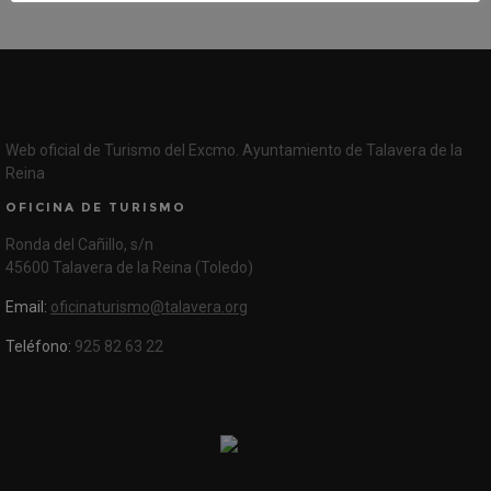
Web oficial de Turismo del Excmo. Ayuntamiento de Talavera de la
Reina
OFICINA DE TURISMO
Ronda del Cañillo, s/n
45600 Talavera de la Reina (Toledo)
Email:
oficinaturismo@talavera.org
Teléfono:
925 82 63 22