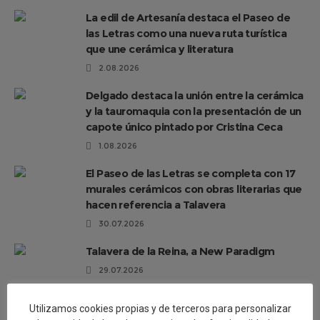
La edil de Artesanía destaca el Paseo de
las Letras como una nueva ruta turística
que une cerámica y literatura
2.08.2026
Delgado destaca la unión entre la cerámica
y la tauromaquia con la presentación de un
capote único pintado por Cristina Ceca
1.08.2026
El Paseo de las Letras se completa con 17
murales cerámicos con obras literarias que
hacen referencia a Talavera
30.07.2026
Talavera de la Reina, a New Paradigm
29.07.2026
Éxito de participación en la segunda ruta
Utilizamos cookies propias y de terceros para personalizar
de las Santas Alfareras