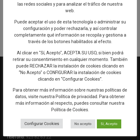
las redes sociales y para analizar el tráfico de nuestra
web.
Añadir reseña en Google
Puede aceptar el uso de esta tecnología o administrar su
configuración y poder rechazarla, y así controlar
Rellenar encuesta de calidad
completamente qué información se recopila y gestiona a
través de los botones habilitados al efecto.
Al clicar en "Sí, Acepto", ACEPTA SU USO, si bien podrá
retirar su consentimiento en cualquier momento. También
puede RECHAZAR la instalación de cookies clicando en
“No Acepto" o CONFIGURAR la instalación de cookies
clicando en “Configurar Cookies”.
Web oficial de Turismo del Excmo. Ayuntamiento de Talavera de
Para obtener más información sobre nuestras políticas de
la Reina
datos, visite nuestra
Política de privacidad
. Para obtener
OFICINA DE TURISMO
más información al respecto, puedes consultar nuestra
Ronda del Cañillo, s/n
Política de Cookies
.
45600 Talavera de la Reina (Toledo)
Configurar Cookies
No acepto
Sí, Acepto
Email:
oficinaturismo@talavera.org
Teléfono:
925 82 63 22