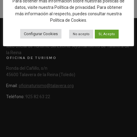
Para obtener más información sobre nuestras políticas de
datos, visite nuestra
Política de privacidad
. Para obtener
más información al respecto, puedes consultar nuestra
Política de Cookies
.
Configurar Cookies
No acepto
Sí, Acepto
Web oficial de Turismo del Excmo. Ayuntamiento de Talavera de
la Reina
OFICINA DE TURISMO
Ronda del Cañillo, s/n
45600 Talavera de la Reina (Toledo)
Email:
oficinaturismo@talavera.org
Teléfono:
925 82 63 22