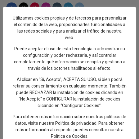
Utilizamos cookies propias y de terceros para personalizar
el contenido de la web, proporcionarles funcionalidades a
las redes sociales y para analizar el tráfico de nuestra
web.
Puede aceptar el uso de esta tecnología o administrar su
configuración y poder rechazarla, y así controlar
completamente qué información se recopila y gestiona a
La edil de Artesanía destaca el Paseo de
través de los botones habilitados al efecto.
las Letras como una nueva ruta turística
que une cerámica y literatura
Al clicar en "Sí, Acepto", ACEPTA SU USO, si bien podrá
2.08.2026
retirar su consentimiento en cualquier momento. También
puede RECHAZAR la instalación de cookies clicando en
Delgado destaca la unión entre la cerámica
“No Acepto" o CONFIGURAR la instalación de cookies
y la tauromaquia con la presentación de un
clicando en “Configurar Cookies”.
capote único pintado por Cristina Ceca
Para obtener más información sobre nuestras políticas de
1.08.2026
datos, visite nuestra
Política de privacidad
. Para obtener
más información al respecto, puedes consultar nuestra
El Paseo de las Letras se completa con 17
Política de Cookies
.
murales cerámicos con obras literarias que