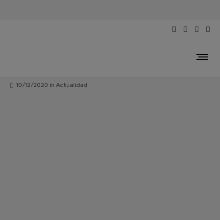
Sede de la Asociación Europea de
Cooperación Territorial de Ciudades de la
Cerámica
10/12/2020
in
Actualidad