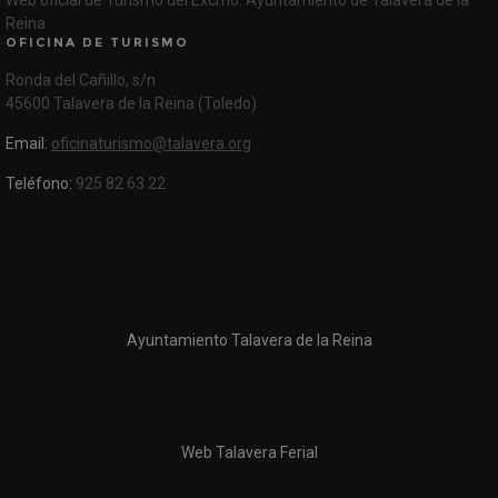
Web oficial de Turismo del Excmo. Ayuntamiento de Talavera de la
Reina
OFICINA DE TURISMO
Ronda del Cañillo, s/n
45600 Talavera de la Reina (Toledo)
Email:
oficinaturismo@talavera.org
Teléfono:
925 82 63 22
Ayuntamiento Talavera de la Reina
Web Talavera Ferial