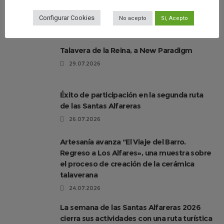
hacen referencia a Talavera
Configurar Cookies
No acepto
Sí, Acepto
30.07.2026
Talavera de la Reina, a New Paradigm
29.07.2026
Éxito de participación en la segunda ruta
de las Santas Alfareras
26.07.2026
Artesanía avanza “El Viaje del Barro.
Regreso a Los Alfares», una muestra sobre
el proceso de creación de la cerámica
talaverana
24.07.2026
La semana de las Santas Alfareras 2026
cierra sus actividades con una ruta turística