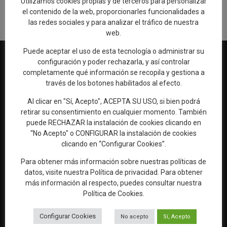
Utilizamos cookies propias y de terceros para personalizar
el contenido de la web, proporcionarles funcionalidades a
las redes sociales y para analizar el tráfico de nuestra
web.
Puede aceptar el uso de esta tecnología o administrar su
configuración y poder rechazarla, y así controlar
completamente qué información se recopila y gestiona a
través de los botones habilitados al efecto.
Web oficial de Turismo del Excmo. Ayuntamiento de Talavera de
la Reina
Al clicar en "Sí, Acepto", ACEPTA SU USO, si bien podrá
retirar su consentimiento en cualquier momento. También
OFICINA DE TURISMO
puede RECHAZAR la instalación de cookies clicando en
Ronda del Cañillo, s/n
“No Acepto" o CONFIGURAR la instalación de cookies
45600 Talavera de la Reina (Toledo)
clicando en “Configurar Cookies”.
Email:
oficinaturismo@talavera.org
Para obtener más información sobre nuestras políticas de
datos, visite nuestra
Política de privacidad
. Para obtener
Teléfono:
925 82 63 22
más información al respecto, puedes consultar nuestra
Política de Cookies
.
Configurar Cookies
No acepto
Sí, Acepto