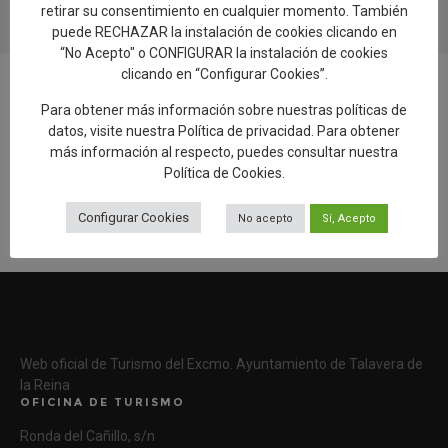
retirar su consentimiento en cualquier momento. También
puede RECHAZAR la instalación de cookies clicando en
“No Acepto" o CONFIGURAR la instalación de cookies
clicando en “Configurar Cookies”.
Para obtener más información sobre nuestras políticas de
datos, visite nuestra
Política de privacidad
. Para obtener
Añadir reseña en Google
más información al respecto, puedes consultar nuestra
Política de Cookies
.
Rellenar encuesta de calidad
Configurar Cookies
No acepto
Sí, Acepto
Web oficial de Turismo del Excmo. Ayuntamiento de Talavera de
la Reina
OFICINA DE TURISMO
Ronda del Cañillo, s/n