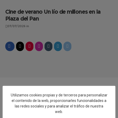
Cine de verano Un lío de millones en la
Plaza del Pan
07/07/2026
in
Utilizamos cookies propias y de terceros para personalizar
Añadir reseña en Google
el contenido de la web, proporcionarles funcionalidades a
las redes sociales y para analizar el tráfico de nuestra
web.
Rellenar encuesta de calidad