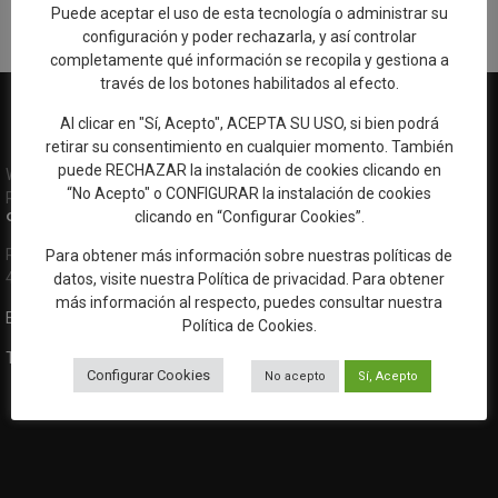
Puede aceptar el uso de esta tecnología o administrar su
configuración y poder rechazarla, y así controlar
completamente qué información se recopila y gestiona a
través de los botones habilitados al efecto.
Al clicar en "Sí, Acepto", ACEPTA SU USO, si bien podrá
retirar su consentimiento en cualquier momento. También
puede RECHAZAR la instalación de cookies clicando en
Web oficial de Turismo del Excmo. Ayuntamiento de Talavera de la
“No Acepto" o CONFIGURAR la instalación de cookies
Reina
clicando en “Configurar Cookies”.
OFICINA DE TURISMO
Ronda del Cañillo, s/n
Para obtener más información sobre nuestras políticas de
45600 Talavera de la Reina (Toledo)
datos, visite nuestra
Política de privacidad
. Para obtener
más información al respecto, puedes consultar nuestra
Email:
oficinaturismo@talavera.org
Política de Cookies
.
Teléfono:
925 82 63 22
Configurar Cookies
No acepto
Sí, Acepto