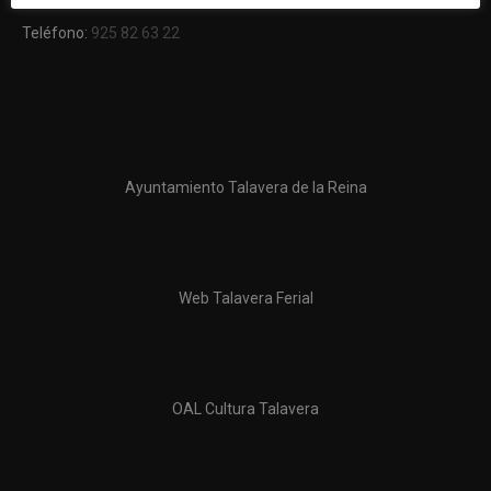
Teléfono:
925 82 63 22
Ayuntamiento Talavera de la Reina
Web Talavera Ferial
OAL Cultura Talavera