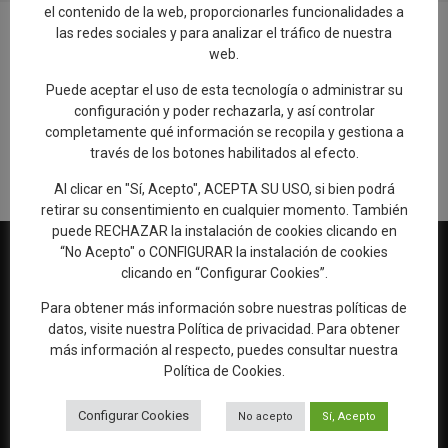
el contenido de la web, proporcionarles funcionalidades a
las redes sociales y para analizar el tráfico de nuestra
web.
Añadir reseña en Google
Puede aceptar el uso de esta tecnología o administrar su
configuración y poder rechazarla, y así controlar
completamente qué información se recopila y gestiona a
Rellenar encuesta de calidad
través de los botones habilitados al efecto.
Al clicar en "Sí, Acepto", ACEPTA SU USO, si bien podrá
retirar su consentimiento en cualquier momento. También
puede RECHAZAR la instalación de cookies clicando en
“No Acepto" o CONFIGURAR la instalación de cookies
clicando en “Configurar Cookies”.
Para obtener más información sobre nuestras políticas de
Web oficial de Turismo del Excmo. Ayuntamiento de Talavera de
datos, visite nuestra
Política de privacidad
. Para obtener
la Reina
más información al respecto, puedes consultar nuestra
OFICINA DE TURISMO
Política de Cookies
.
Ronda del Cañillo, s/n
45600 Talavera de la Reina (Toledo)
Configurar Cookies
No acepto
Sí, Acepto
Email:
oficinaturismo@talavera.org