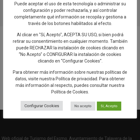
20.07.2026
Puede aceptar el uso de esta tecnología o administrar su
configuración y poder rechazarla, y así controlar
completamente qué información se recopila y gestiona a
través de los botones habilitados al efecto.
Al clicar en "Sí, Acepto", ACEPTA SU USO, si bien podrá
retirar su consentimiento en cualquier momento. También
puede RECHAZAR la instalación de cookies clicando en
“No Acepto" o CONFIGURAR la instalación de cookies
Añadir reseña en Google
clicando en “Configurar Cookies”.
Para obtener más información sobre nuestras políticas de
Rellenar encuesta de calidad
datos, visite nuestra
Política de privacidad
. Para obtener
más información al respecto, puedes consultar nuestra
Política de Cookies
.
Configurar Cookies
No acepto
Sí, Acepto
Web oficial de Turismo del Excmo. Ayuntamiento de Talavera de la