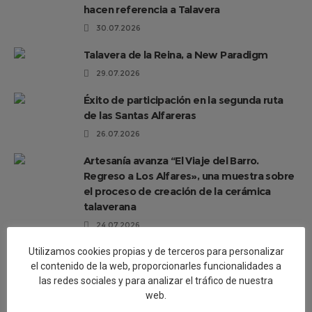
hacen referencia a Talavera
30.07.2026
Talavera de la Reina, a New Paradigm
29.07.2026
Éxito de participación en la segunda ruta
de las Santas Alfareras
26.07.2026
Artesanía avanza “El Viaje del Barro.
Regreso a Los Alfares», una muestra sobre
el proceso de creación de la cerámica
talaverana
24.07.2026
La semana de las Santas Alfareras 2026
Utilizamos cookies propias y de terceros para personalizar
cierra sus actividades con una ruta turística
el contenido de la web, proporcionarles funcionalidades a
las redes sociales y para analizar el tráfico de nuestra
por los murales, el patrimonio y el Museo
web.
de Cerámica Ruiz de Luna