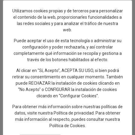
Utilizamos cookies propias y de terceros para personalizar
el contenido de la web, proporcionarles funcionalidades a
las redes sociales y para analizar el tráfico de nuestra
web.
Puede aceptar el uso de esta tecnología o administrar su
configuración y poder rechazarla, y así controlar
29/06/2026
in
Actualidad
completamente qué información se recopila y gestiona a
Cientos de personas disfrutan de una
través de los botones habilitados al efecto.
nueva edición de ‘La Barrada’
Al clicar en "Sí, Acepto", ACEPTA SU USO, si bien podrá
retirar su consentimiento en cualquier momento. También
Cientos de personas se han dado cita este domingo, 28 de junio,
puede RECHAZAR la instalación de cookies clicando en
en el Parque Tierno Galván para participar en las actividades que
“No Acepto" o CONFIGURAR la instalación de cookies
desde la Asociación de Vecinos Fray Hernando
clicando en “Configurar Cookies”.
Para obtener más información sobre nuestras políticas de
ACTUALIDAD
datos, visite nuestra
Política de privacidad
. Para obtener
más información al respecto, puedes consultar nuestra
Política de Cookies
.