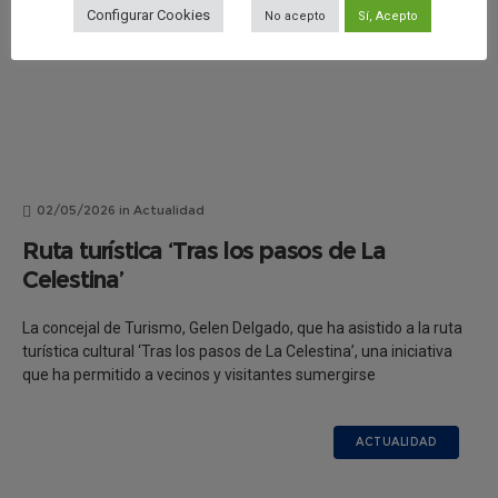
Configurar Cookies
No acepto
Sí, Acepto
02/05/2026
in
Actualidad
Ruta turística ‘Tras los pasos de La
Celestina’
La concejal de Turismo, Gelen Delgado, que ha asistido a la ruta
turística cultural ‘Tras los pasos de La Celestina’, una iniciativa
que ha permitido a vecinos y visitantes sumergirse
ACTUALIDAD