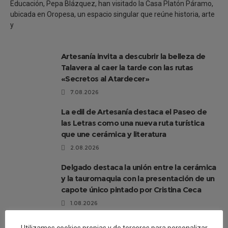
Educación, Pepa Blázquez, han visitado la Casa Platón Páramo,
ubicada en Oropesa, un espacio singular que reúne historia, arte
y
Artesanía invita a descubrir la belleza de
Talavera al caer la tarde con las rutas
«Secretos al Atardecer»
7.08.2026
La edil de Artesanía destaca el Paseo de
las Letras como una nueva ruta turística
que une cerámica y literatura
2.08.2026
Delgado destaca la unión entre la cerámica
y la tauromaquia con la presentación de un
capote único pintado por Cristina Ceca
1.08.2026
El Paseo de las Letras se completa con 17