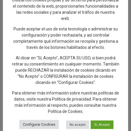
Utilizamos cookies propias y de terceros para personalizar
murales cerámicos con obras literarias que
el contenido de la web, proporcionarles funcionalidades a
hacen referencia a Talavera
las redes sociales y para analizar el tráfico de nuestra
30.07.2026
web.
Puede aceptar el uso de esta tecnología o administrar su
Talavera de la Reina, a New Paradigm
configuración y poder rechazarla, y así controlar
completamente qué información se recopila y gestiona a
29.07.2026
través de los botones habilitados al efecto.
Al clicar en "Sí, Acepto", ACEPTA SU USO, si bien podrá
Éxito de participación en la segunda ruta
retirar su consentimiento en cualquier momento. También
de las Santas Alfareras
puede RECHAZAR la instalación de cookies clicando en
26.07.2026
“No Acepto" o CONFIGURAR la instalación de cookies
clicando en “Configurar Cookies”.
Artesanía avanza “El Viaje del Barro.
Para obtener más información sobre nuestras políticas de
Regreso a Los Alfares», una muestra sobre
datos, visite nuestra
Política de privacidad
. Para obtener
el proceso de creación de la cerámica
más información al respecto, puedes consultar nuestra
talaverana
Política de Cookies
.
24.07.2026
Configurar Cookies
No acepto
Sí, Acepto