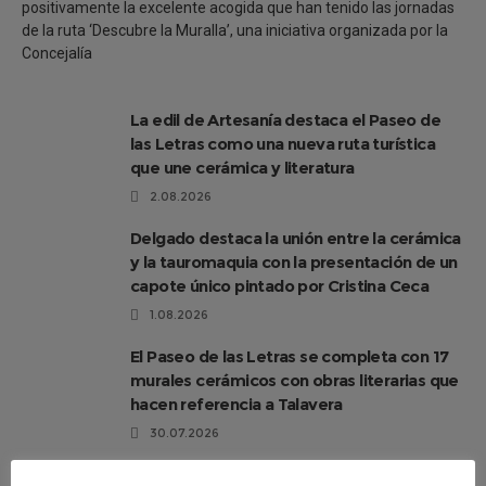
positivamente la excelente acogida que han tenido las jornadas
de la ruta ‘Descubre la Muralla’, una iniciativa organizada por la
Concejalía
La edil de Artesanía destaca el Paseo de
las Letras como una nueva ruta turística
que une cerámica y literatura
2.08.2026
Delgado destaca la unión entre la cerámica
y la tauromaquia con la presentación de un
capote único pintado por Cristina Ceca
1.08.2026
El Paseo de las Letras se completa con 17
murales cerámicos con obras literarias que
hacen referencia a Talavera
30.07.2026