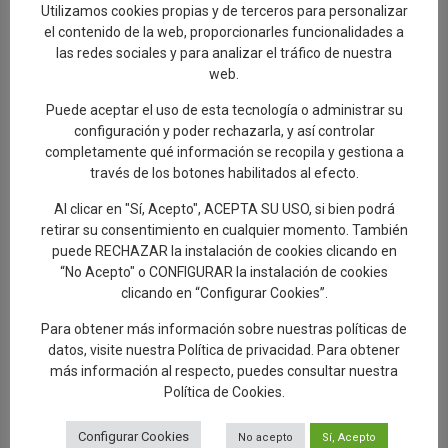
Talavera de la Reina, a New Paradigm
Utilizamos cookies propias y de terceros para personalizar
el contenido de la web, proporcionarles funcionalidades a
29.07.2026
las redes sociales y para analizar el tráfico de nuestra
web.
Éxito de participación en la segunda ruta
Puede aceptar el uso de esta tecnología o administrar su
de las Santas Alfareras
configuración y poder rechazarla, y así controlar
26.07.2026
completamente qué información se recopila y gestiona a
través de los botones habilitados al efecto.
Artesanía avanza “El Viaje del Barro.
Al clicar en "Sí, Acepto", ACEPTA SU USO, si bien podrá
Regreso a Los Alfares», una muestra sobre
retirar su consentimiento en cualquier momento. También
el proceso de creación de la cerámica
puede RECHAZAR la instalación de cookies clicando en
talaverana
“No Acepto" o CONFIGURAR la instalación de cookies
24.07.2026
clicando en “Configurar Cookies”.
La semana de las Santas Alfareras 2026
Para obtener más información sobre nuestras políticas de
cierra sus actividades con una ruta turística
datos, visite nuestra
Política de privacidad
. Para obtener
por los murales, el patrimonio y el Museo
más información al respecto, puedes consultar nuestra
de Cerámica Ruiz de Luna
Política de Cookies
.
20.07.2026
Configurar Cookies
No acepto
Sí, Acepto