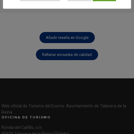
Añadir reseña en Google
Rellenar encuesta de calidad
Web oficial de Turismo del Excmo. Ayuntamiento de Talavera de la
Reina
OFICINA DE TURISMO
Ronda del Cañillo, s/n
45600 Talavera de la Reina (Toledo)