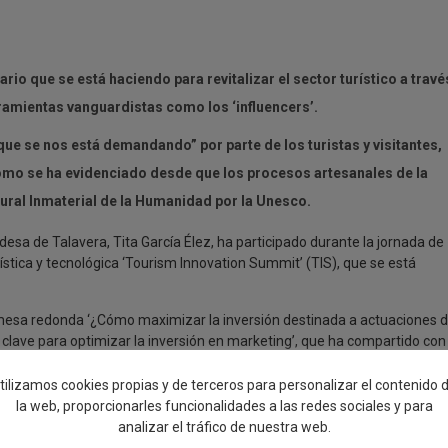
rio que se está haciendo para revitalizar el sector turístico a travé
rramientas vanguardistas como los ‘influencers’.
que se nos está demandando” por parte de los turistas y visitantes,
como se ha evidenciado desde que los procesos artesanales de la
ral Inmaterial de la Humanidad por la Unesco.
desa de Talavera, Tita García Élez, ha participado durante la jornada de
rística y tecnológica ‘Tourism Innovation Summit’ (TIS), que se está
 mesa redonda ‘¿Cómo maximizar la inversión destinada a actuaciones 
lave para optimizar la inversión en marketing’, que ha compartido con 
ña, Marta Domenech, y que ha estado moderada por el secretario general
tilizamos cookies propias y de terceros para personalizar el contenido 
la web, proporcionarles funcionalidades a las redes sociales y para
uerzo extraordinario que han tenido que hacer las administraciones tras
analizar el tráfico de nuestra web.
echo necesario pensar en las “inversiones como revulsivo” para las