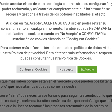
Puede aceptar el uso de esta tecnología o administrar su configuración 
poder rechazarla, y así controlar completamente qué información se
l Gobierno de Castilla-La Mancha, se ha apostado por la inmediatez y
recopila y gestiona a través de los botones habilitados al efecto.
 (Tamará Falcó o Boticaria García) o promociones como ‘Raíz Culinaria’; de
Masterchef y figuras relacionadas con el mismo, como Carlos
Al clicar en "Sí, Acepto", ACEPTA SU USO, si bien podrá retirar su
consentimiento en cualquier momento. También puede RECHAZAR la
instalación de cookies clicando en “No Acepto" o CONFIGURAR la
ologías son “las mejores aliadas para fomentar un turismo inclusivo y
instalación de cookies clicando en “Configurar Cookies”.
olocalización o la monitorización, en las que ya se está trabajando desd
Para obtener más información sobre nuestras políticas de datos, visite
nuestra
Política de privacidad
. Para obtener más información al respect
nuevo modelo productivo, juntos a otros tradicionales, basado en las
puedes consultar nuestra
Política de Cookies
.
onal de Innovación Digital y las grandes multinacionales que ya están
Palo Alto Networks o Red Hat, entre otros.
Configurar Cookies
No acepto
Sí, Acepto
boración público-privada” para que los proyectos lleguen al mejor
los que más saben porque están en el mercado y que pueden posibilitar 
rrollo” que necesitamos ciudades como la nuestra.
 son el “alma” que necesita ese turismo para seguir creciendo; por lo que
: calidad y excelencia turística, cerámica de experiencia”, algo que se
 desde que la Unesco reconoció los procesos artesanales de la cerámica