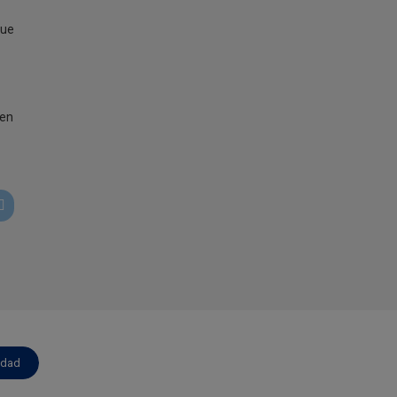
que
 en
idad