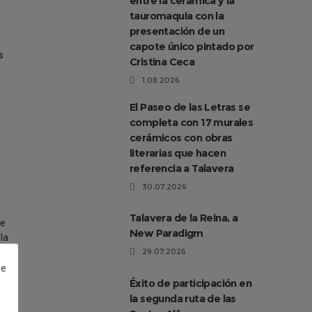
entre la cerámica y la
tauromaquia con la
presentación de un
capote único pintado por
s
Cristina Ceca
1.08.2026
El Paseo de las Letras se
completa con 17 murales
cerámicos con obras
literarias que hacen
referencia a Talavera
30.07.2026
Talavera de la Reina, a
de
New Paradigm
la
29.07.2026
de
Éxito de participación en
la segunda ruta de las