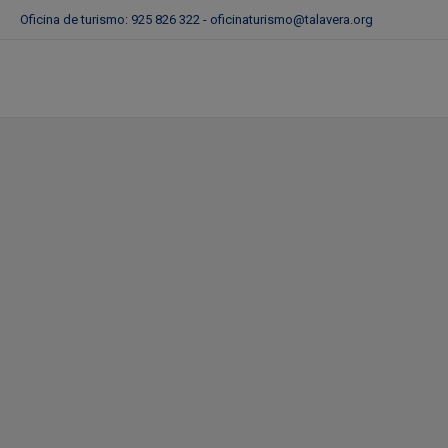
Oficina de turismo: 925 826 322 -
oficinaturismo@talavera.org
Talavera de la Reina, presente en la pr
tecnológica ‘Tourism Innovation Summi
11/11/2021
in
Actualidad