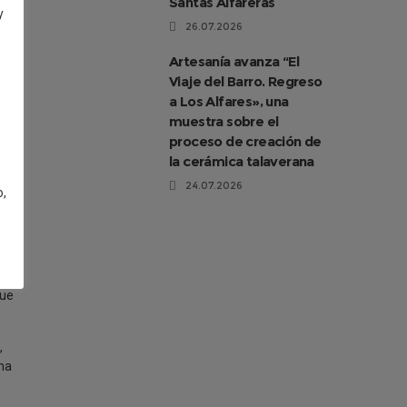
Santas Alfareras
y
26.07.2026
Artesanía avanza “El
l
Viaje del Barro. Regreso
a Los Alfares», una
muestra sobre el
proceso de creación de
e
la cerámica talaverana
24.07.2026
o,
que
,
 ha