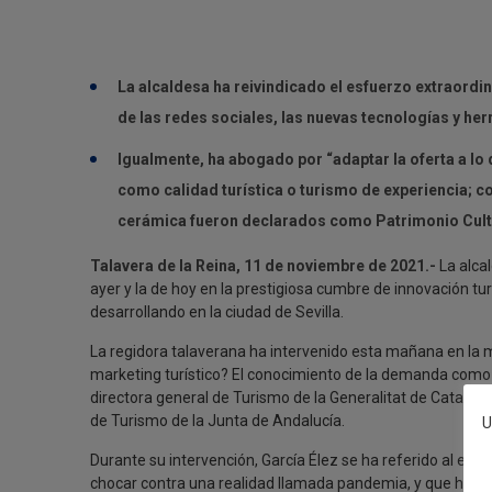
La alcaldesa ha reivindicado el esfuerzo extraordina
de las redes sociales, las nuevas tecnologías y he
Igualmente, ha abogado por “adaptar la oferta a lo 
como calidad turística o turismo de experiencia; 
cerámica fueron declarados como Patrimonio Cultu
Talavera de la Reina, 11 de noviembre de 2021.-
La alcal
ayer y la de hoy en la prestigiosa cumbre de innovación tu
desarrollando en la ciudad de Sevilla.
La regidora talaverana ha intervenido esta mañana en la
marketing turístico? El conocimiento de la demanda como c
directora general de Turismo de la Generalitat de Catalu
de Turismo de la Junta de Andalucía.
U
Durante su intervención, García Élez se ha referido al esf
chocar contra una realidad llamada pandemia, y que han h