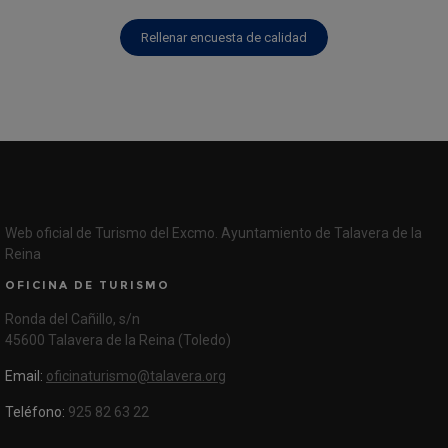
Rellenar encuesta de calidad
Web oficial de Turismo del Excmo. Ayuntamiento de Talavera de la
Reina
OFICINA DE TURISMO
Ronda del Cañillo, s/n
45600 Talavera de la Reina (Toledo)
Email:
oficinaturismo@talavera.org
Teléfono:
925 82 63 22