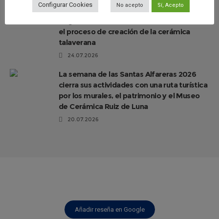
Configurar Cookies
No acepto
Sí, Acepto
Artesanía avanza “El Viaje del Barro.
Regreso a Los Alfares», una muestra sobre
el proceso de creación de la cerámica
talaverana
24.07.2026
La semana de las Santas Alfareras 2026
cierra sus actividades con una ruta turística
por los murales, el patrimonio y el Museo
de Cerámica Ruiz de Luna
20.07.2026
Añadir reseña en Google