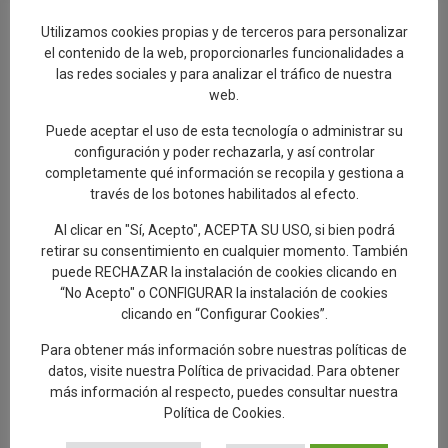
las Letras como una nueva ruta turística
que une cerámica y literatura
Utilizamos cookies propias y de terceros para personalizar
el contenido de la web, proporcionarles funcionalidades a
2.08.2026
las redes sociales y para analizar el tráfico de nuestra
web.
Delgado destaca la unión entre la cerámica
y la tauromaquia con la presentación de un
Puede aceptar el uso de esta tecnología o administrar su
capote único pintado por Cristina Ceca
configuración y poder rechazarla, y así controlar
1.08.2026
completamente qué información se recopila y gestiona a
través de los botones habilitados al efecto.
El Paseo de las Letras se completa con 17
murales cerámicos con obras literarias que
Al clicar en "Sí, Acepto", ACEPTA SU USO, si bien podrá
hacen referencia a Talavera
retirar su consentimiento en cualquier momento. También
puede RECHAZAR la instalación de cookies clicando en
30.07.2026
“No Acepto" o CONFIGURAR la instalación de cookies
clicando en “Configurar Cookies”.
Talavera de la Reina, a New Paradigm
29.07.2026
Para obtener más información sobre nuestras políticas de
datos, visite nuestra
Política de privacidad
. Para obtener
Éxito de participación en la segunda ruta
más información al respecto, puedes consultar nuestra
de las Santas Alfareras
Política de Cookies
.
26.07.2026