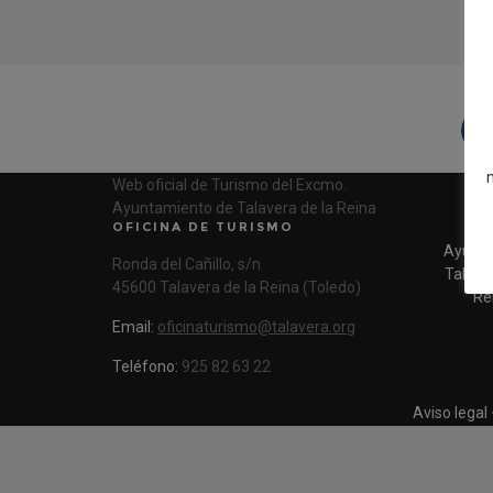
A
Web oficial de Turismo del Excmo.
Ayuntamiento de Talavera de la Reina
OFICINA DE TURISMO
Ayunta
Ronda del Cañillo, s/n
Talaver
45600 Talavera de la Reina (Toledo)
Re
Email:
oficinaturismo@talavera.org
Teléfono:
925 82 63 22
Aviso legal