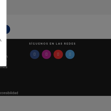
idad
o,
SÍGUENOS EN LAS REDES
pean
e of
mics
ccesibilidad