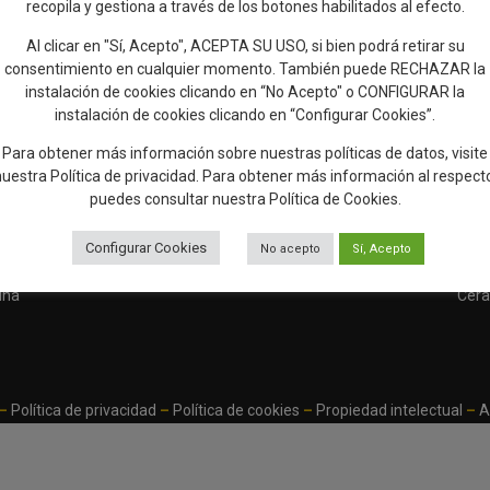
recopila y gestiona a través de los botones habilitados al efecto.
Al clicar en "Sí, Acepto", ACEPTA SU USO, si bien podrá retirar su
consentimiento en cualquier momento. También puede RECHAZAR la
instalación de cookies clicando en “No Acepto" o CONFIGURAR la
instalación de cookies clicando en “Configurar Cookies”.
ñadir reseña en Google
Rellenar encuesta de cal
Para obtener más información sobre nuestras políticas de datos, visite
nuestra
Política de privacidad
. Para obtener más información al respect
puedes consultar nuestra
Política de Cookies
.
Configurar Cookies
miento
Web Talavera
OAL Cultura
Q de Calidad
Euro
No acepto
Sí, Acepto
a de la
Ferial
Talavera
Turística
Rout
ina
Cera
–
Política de privacidad
–
Política de cookies
–
Propiedad intelectual
–
A