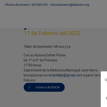
Oficina de turismo: 925 826 322 -
oficinaturismo@talavera.org
Taller de ilustración: Mi 
yo
17 de Febrero del 2023
Taller de ilustración: Mi oso y yo
Con su Autora Esther Peces
De 1º a 5º de Primaria
17:30 horas
Sala Infantil de la Biblioteca Municipal José Hierro
Inscripciones en
infantilbjh@gmail.com
a partir de las 9
U
Febrero.
Volver a AGENDA