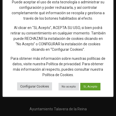
Puede aceptar el uso de esta tecnología o administrar su
configuración y poder rechazarla, y así controlar
completamente qué información se recopila y gestiona a
través de los botones habilitados al efecto.
Web oficial de Turismo del Excmo. Ayuntamiento de Talavera de
la Reina
Al clicar en "Sí, Acepto", ACEPTA SU USO, si bien podrá
OFICINA DE TURISMO
retirar su consentimiento en cualquier momento. También
puede RECHAZAR la instalación de cookies clicando en
Ronda del Cañillo, s/n
“No Acepto" o CONFIGURAR la instalación de cookies
45600 Talavera de la Reina (Toledo)
clicando en “Configurar Cookies”.
Email:
oficinaturismo@talavera.org
Para obtener más información sobre nuestras políticas de
datos, visite nuestra
Política de privacidad
. Para obtener
Teléfono:
925 82 63 22
más información al respecto, puedes consultar nuestra
Política de Cookies
.
Configurar Cookies
No acepto
Sí, Acepto
Ayuntamiento Talavera de la Reina