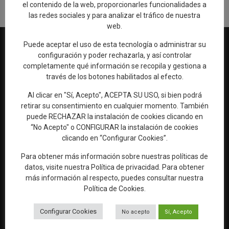
el contenido de la web, proporcionarles funcionalidades a
las redes sociales y para analizar el tráfico de nuestra
web.
Puede aceptar el uso de esta tecnología o administrar su
configuración y poder rechazarla, y así controlar
completamente qué información se recopila y gestiona a
Web oficial de Turismo del Excmo. Ayuntamiento de Talavera de
través de los botones habilitados al efecto.
la Reina
Al clicar en "Sí, Acepto", ACEPTA SU USO, si bien podrá
OFICINA DE TURISMO
retirar su consentimiento en cualquier momento. También
puede RECHAZAR la instalación de cookies clicando en
Ronda del Cañillo, s/n
“No Acepto" o CONFIGURAR la instalación de cookies
45600 Talavera de la Reina (Toledo)
clicando en “Configurar Cookies”.
Email:
oficinaturismo@talavera.org
Para obtener más información sobre nuestras políticas de
Teléfono:
925 82 63 22
datos, visite nuestra
Política de privacidad
. Para obtener
más información al respecto, puedes consultar nuestra
Política de Cookies
.
Configurar Cookies
No acepto
Sí, Acepto