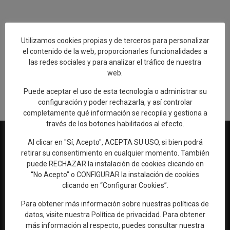
Añadir reseña en Google
Utilizamos cookies propias y de terceros para personalizar
el contenido de la web, proporcionarles funcionalidades a
las redes sociales y para analizar el tráfico de nuestra
Rellenar encuesta de calidad
web.
Puede aceptar el uso de esta tecnología o administrar su
configuración y poder rechazarla, y así controlar
completamente qué información se recopila y gestiona a
través de los botones habilitados al efecto.
Al clicar en "Sí, Acepto", ACEPTA SU USO, si bien podrá
retirar su consentimiento en cualquier momento. También
puede RECHAZAR la instalación de cookies clicando en
Web oficial de Turismo del Excmo. Ayuntamiento de Talavera de
“No Acepto" o CONFIGURAR la instalación de cookies
la Reina
clicando en “Configurar Cookies”.
OFICINA DE TURISMO
Para obtener más información sobre nuestras políticas de
Ronda del Cañillo, s/n
datos, visite nuestra
Política de privacidad
. Para obtener
45600 Talavera de la Reina (Toledo)
más información al respecto, puedes consultar nuestra