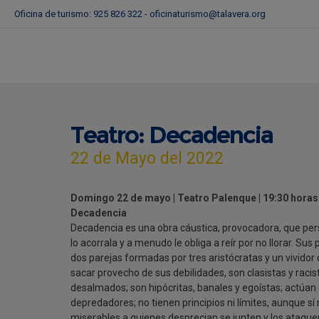
Oficina de turismo: 925 826 322 -
oficinaturismo@talavera.org
Teatro: Decadencia
22 de Mayo del 2022
Domingo 22 de mayo | Teatro Palenque | 19:30 horas
Decadencia
Decadencia es una obra cáustica, provocadora, que pers
lo acorrala y a menudo le obliga a reír por no llorar. Sus
dos parejas formadas por tres aristócratas y un vividor 
sacar provecho de sus debilidades, son clasistas y racist
desalmados; son hipócritas, banales y egoístas; actúa
depredadores; no tienen principios ni límites, aunque sí
miserables a quienes desprecian se junten y los ataque