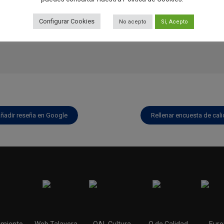
Configurar Cookies
No acepto
Sí, Acepto
ñadir reseña en Google
Rellenar encuesta de cal
miento
Web Talavera
OAL Cultura
Q de Calidad
Euro