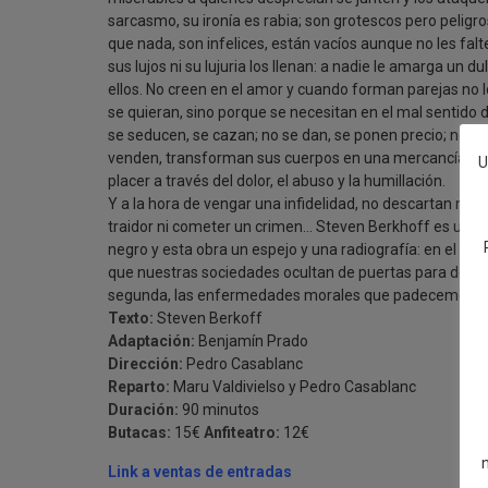
sarcasmo, su ironía es rabia; son grotescos pero peligro
que nada, son infelices, están vacíos aunque no les falte
sus lujos ni su lujuria los llenan: a nadie le amarga un d
ellos. No creen en el amor y cuando forman parejas no 
se quieran, sino porque se necesitan en el mal sentido d
se seducen, se cazan; no se dan, se ponen precio; no se
venden, transforman sus cuerpos en una mercancía y só
U
placer a través del dolor, el abuso y la humillación.
Y a la hora de vengar una infidelidad, no descartan ni d
traidor ni cometer un crimen… Steven Berkhoff es un 
negro y esta obra un espejo y una radiografía: en el prim
que nuestras sociedades ocultan de puertas para dentro
segunda, las enfermedades morales que padecemos.
Texto:
Steven Berkoff
Adaptación:
Benjamín Prado
Dirección:
Pedro Casablanc
Reparto:
Maru Valdivielso y Pedro Casablanc
Duración:
90 minutos
Butacas:
15€
Anfiteatro:
12€
Link a ventas de entradas