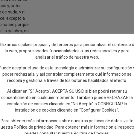
sos y, antes
 de nada, y ni
ulce, excepto a
lo hacen porque
e la palabra; no
 entregan, se
lo llegan al
tilizamos cookies propias y de terceros para personalizar el contenido 
la web, proporcionarles funcionalidades a las redes sociales y para
esplumar al
analizar el tráfico de nuestra web.
mago del humor
Puede aceptar el uso de esta tecnología o administrar su configuración 
ero, se ve lo
poder rechazarla, y así controlar completamente qué información se
; en la
recopila y gestiona a través de los botones habilitados al efecto.
Al clicar en "Sí, Acepto", ACEPTA SU USO, si bien podrá retirar su
consentimiento en cualquier momento. También puede RECHAZAR la
instalación de cookies clicando en “No Acepto" o CONFIGURAR la
instalación de cookies clicando en “Configurar Cookies”.
Para obtener más información sobre nuestras políticas de datos, visite
nuestra
Política de privacidad
. Para obtener más información al respect
puedes consultar nuestra
Política de Cookies
.