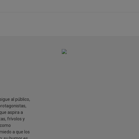
igue al público,
 protagonistas,
que aspira a
as, frívolos y
n como
 miedo a que los
n; su humor es