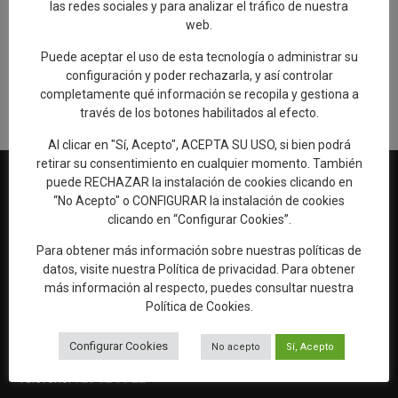
las redes sociales y para analizar el tráfico de nuestra
web.
Añadir reseña en Google
Puede aceptar el uso de esta tecnología o administrar su
configuración y poder rechazarla, y así controlar
Rellenar encuesta de calidad
completamente qué información se recopila y gestiona a
través de los botones habilitados al efecto.
Al clicar en "Sí, Acepto", ACEPTA SU USO, si bien podrá
retirar su consentimiento en cualquier momento. También
puede RECHAZAR la instalación de cookies clicando en
“No Acepto" o CONFIGURAR la instalación de cookies
clicando en “Configurar Cookies”.
Web oficial de Turismo del Excmo. Ayuntamiento de Talavera de
la Reina
Para obtener más información sobre nuestras políticas de
OFICINA DE TURISMO
datos, visite nuestra
Política de privacidad
. Para obtener
más información al respecto, puedes consultar nuestra
Ronda del Cañillo, s/n
Política de Cookies
.
45600 Talavera de la Reina (Toledo)
Email:
oficinaturismo@talavera.org
Configurar Cookies
No acepto
Sí, Acepto
Teléfono:
925 82 63 22