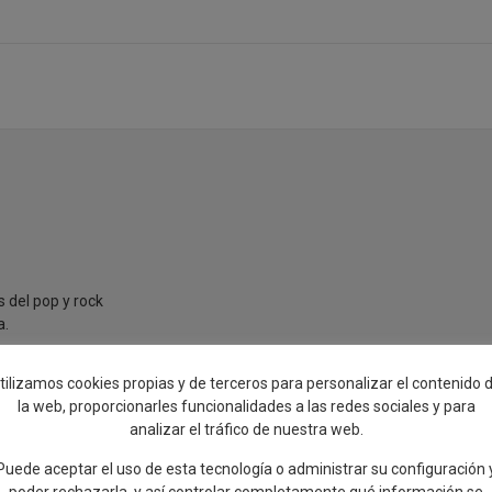
s del pop y rock
a.
e lujo.
tilizamos cookies propias y de terceros para personalizar el contenido 
la web, proporcionarles funcionalidades a las redes sociales y para
analizar el tráfico de nuestra web.
riaelemblema,
Puede aceptar el uso de esta tecnología o administrar su configuración 
poder rechazarla, y así controlar completamente qué información se