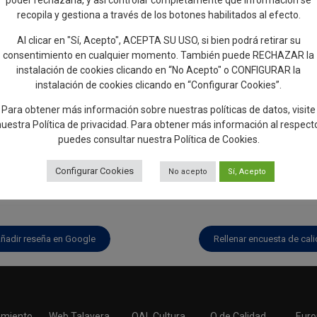
recopila y gestiona a través de los botones habilitados al efecto.
Al clicar en "Sí, Acepto", ACEPTA SU USO, si bien podrá retirar su
consentimiento en cualquier momento. También puede RECHAZAR la
instalación de cookies clicando en “No Acepto" o CONFIGURAR la
instalación de cookies clicando en “Configurar Cookies”.
Para obtener más información sobre nuestras políticas de datos, visite
nuestra
Política de privacidad
. Para obtener más información al respect
puedes consultar nuestra
Política de Cookies
.
Configurar Cookies
No acepto
Sí, Acepto
ñadir reseña en Google
Rellenar encuesta de cal
miento
Web Talavera
OAL Cultura
Q de Calidad
Euro