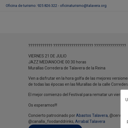
Oficina de turismo: 925 826 322 -
oficinaturismo@talavera.org
The James Band
21 de Julio de 2023
???????????? ???????????????????? ????????????????
VIERNES 21 DE JULIO
JAZZ MEDIANOCHE 00:30 horas
Murallas Corredera de Talavera de la Reina
Ven a disfrutar en la hora golfa de las mejores versione
de todas las épocas en las Murallas de la calle Correder
El mejor comienzo del Festival para rematar un viernes d
U
Os esperamos!!!
Concierto patrocinado por
Abastos Talavera
, @cervece
@canalla_foodanddrinks,
Arrabal.Talavera