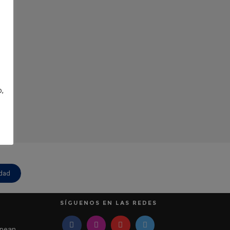
o,
idad
SÍGUENOS EN LAS REDES
pean