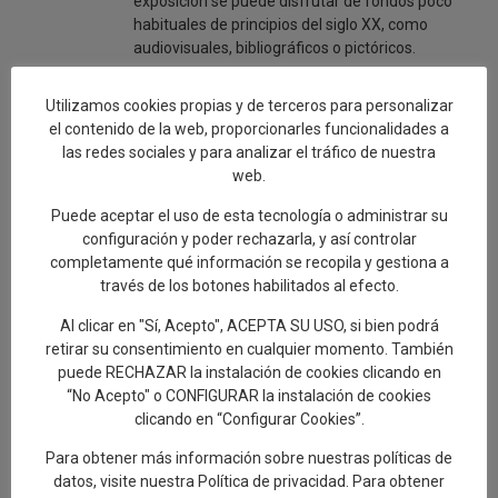
exposición se puede disfrutar de fondos poco
habituales de principios del siglo XX, como
audiovisuales, bibliográficos o pictóricos.
Paralelismos entre Pedro Salinas y Joaquín
Utilizamos cookies propias y de terceros para personalizar
Benito de Lucas
el contenido de la web, proporcionarles funcionalidades a
El comisario de la exposición ha trasladado
las redes sociales y para analizar el tráfico de nuestra
algunos paralelismos que él mismo ha
web.
detectado de ambos poetas, Salinas y Benito de
Lucas, como su creencia de la poesía como
Puede aceptar el uso de esta tecnología o administrar su
autenticidad, la publicación tardía de su obra y
configuración y poder rechazarla, y así controlar
que los dos encontraron en la poesía un registro
completamente qué información se recopila y gestiona a
de intimidad frente a un contexto hostil.
través de los botones habilitados al efecto.
Igualmente, tenían una “concepción de la poesía
no como algo estético, sino como una forma de
Al clicar en "Sí, Acepto", ACEPTA SU USO, si bien podrá
vida”.
retirar su consentimiento en cualquier momento. También
puede RECHAZAR la instalación de cookies clicando en
“No Acepto" o CONFIGURAR la instalación de cookies
clicando en “Configurar Cookies”.
0
Para obtener más información sobre nuestras políticas de
datos, visite nuestra
Política de privacidad
. Para obtener