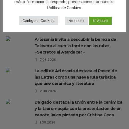
más información al respecto, puedes consultar nuestra
Política de Cookies
.
Configurar Cookies
No acepto
Sí, Acepto
Artesanía invita a descubrir la belleza de
Talavera al caer la tarde con las rutas
«Secretos al Atardecer»
7.08.2026
La edil de Artesanía destaca el Paseo de
las Letras como una nueva ruta turística
que une cerámica y literatura
2.08.2026
Delgado destaca la unión entre la cerámica
y la tauromaquia con la presentación de un
capote único pintado por Cristina Ceca
1.08.2026