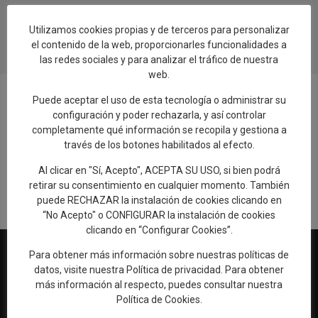
Utilizamos cookies propias y de terceros para personalizar
el contenido de la web, proporcionarles funcionalidades a
las redes sociales y para analizar el tráfico de nuestra
web.
Puede aceptar el uso de esta tecnología o administrar su
configuración y poder rechazarla, y así controlar
completamente qué información se recopila y gestiona a
Añadir reseña en Google
través de los botones habilitados al efecto.
Al clicar en "Sí, Acepto", ACEPTA SU USO, si bien podrá
Rellenar encuesta de calidad
retirar su consentimiento en cualquier momento. También
puede RECHAZAR la instalación de cookies clicando en
“No Acepto" o CONFIGURAR la instalación de cookies
clicando en “Configurar Cookies”.
Para obtener más información sobre nuestras políticas de
datos, visite nuestra
Política de privacidad
. Para obtener
más información al respecto, puedes consultar nuestra
Web oficial de Turismo del Excmo. Ayuntamiento de Talavera de
Política de Cookies
.
la Reina