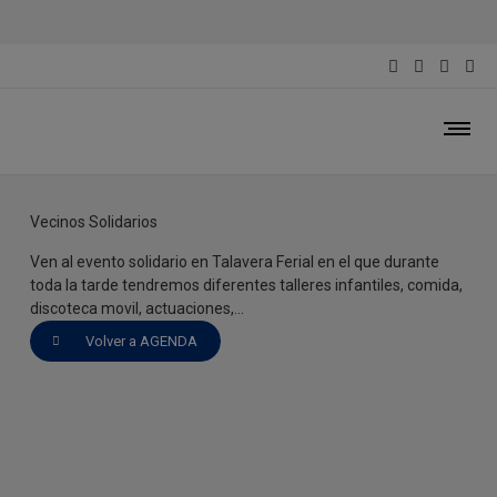
Vecinos Solidarios
3 de Diciembre del 2022
Vecinos Solidarios
Ven al evento solidario en Talavera Ferial en el que durante
toda la tarde tendremos diferentes talleres infantiles, comida,
discoteca movil, actuaciones,…
Volver a AGENDA