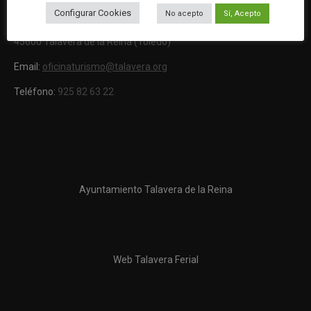
OFICINA DE TURISMO
Configurar Cookies
No acepto
Sí, Acepto
Ronda del Cañillo, s/n
45600 Talavera de la Reina (Toledo)
Email:
oficinaturismo@talavera.org
Teléfono:
925 82 63 22
Ayuntamiento Talavera de la Reina
Web Talavera Ferial