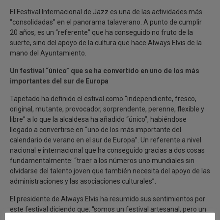
El Festival Internacional de Jazz es una de las actividades más
“consolidadas” en el panorama talaverano. A punto de cumplir
20 años, es un “referente” que ha conseguido no fruto de la
suerte, sino del apoyo de la cultura que hace Always Elvis de la
mano del Ayuntamiento.
Un festival “único” que se ha convertido en uno de los más
importantes del sur de Europa
Tapetado ha definido el estival como “independiente, fresco,
original, mutante, provocador, sorprendente, perenne, flexible y
libre” a lo que la alcaldesa ha añadido “único”, habiéndose
llegado a convertirse en “uno de los más importante del
calendario de verano en el sur de Europa”. Un referente a nivel
nacional e internacional que ha conseguido gracias a dos cosas
fundamentalmente: “traer a los números uno mundiales sin
olvidarse del talento joven que también necesita del apoyo de las
administraciones y las asociaciones culturales”.
El presidente de Always Elvis ha resumido sus sentimientos por
este festival diciendo que: “somos un festival artesanal, pero un
corazón muy grande” y una “apuesta por hacer un encuentro