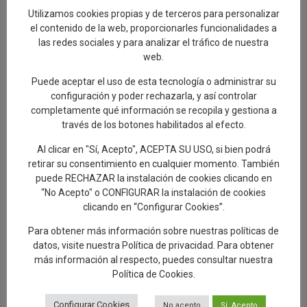
Utilizamos cookies propias y de terceros para personalizar
para compartir sueños”.
el contenido de la web, proporcionarles funcionalidades a
Igualmente, García Élez ha felicitado a Always Elvis por su
las redes sociales y para analizar el tráfico de nuestra
intención de que, en 2022, con el obstáculo de la pandemia
web.
salvado, se pueda anticipar la celebración de este festival
Puede aceptar el uso de esta tecnología o administrar su
abriéndolo a la comarca de Talavera. Consciente de la “calidad”
configuración y poder rechazarla, y así controlar
consolidada del evento cultural, la primera edil también se ha
completamente qué información se recopila y gestiona a
referido al cuidado cada año del cartel anunciador, nuevamente
través de los botones habilitados al efecto.
realizado esta edición por el artista Lucas Fernández, quien
“avanza el sello de identidad y calidad de este festival”.
Al clicar en "Sí, Acepto", ACEPTA SU USO, si bien podrá
retirar su consentimiento en cualquier momento. También
El diseñador del cartel ha explicado que el diseño de este año
puede RECHAZAR la instalación de cookies clicando en
trata de mostrar una “llamada a la música, el talento, el arte y la
“No Acepto" o CONFIGURAR la instalación de cookies
calma, haciendo un guiño al río Tajo y líneas en movimiento que
clicando en “Configurar Cookies”.
denotan frescura”.
Para obtener más información sobre nuestras políticas de
Conciertos en la Plaza del Pan, Jazz de Mediodía, Jazz de
datos, visite nuestra
Política de privacidad
. Para obtener
Medianoche y certámenes
más información al respecto, puedes consultar nuestra
Para concluir, Tita García Élez ha unido el disfrute de este
Política de Cookies
.
festival con la posibilidad de “recorrer los rincones más bonitos
de la ciudad”, ya que además de los conciertos en la Plaza del
Configurar Cookies
No acepto
Sí, Acepto