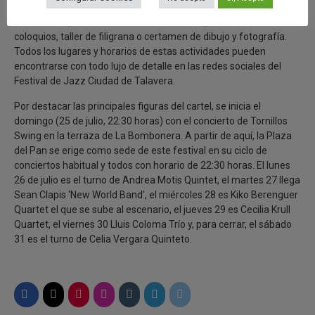
Pan, se incluye en el programa la oferta gastronómica del Jazz
de Mediodía, los conciertos de Medianoche, además de los
coloquios, taller de filigrana o certamen de dibujo y fotografía.
Todos los lugares y horarios de estas actividades pueden
encontrarse con todo lujo de detalle en las redes sociales del
Festival de Jazz Ciudad de Talavera.
Por destacar las principales figuras del cartel, se inicia el
domingo (25 de julio, 22:30 horas) con el concierto de Tornillos
Swing en la terraza de La Bombonera. A partir de aquí, la Plaza
del Pan se erige como sede de este festival en su ciclo de
conciertos habitual y todos con horario de 22:30 horas. El lunes
26 de julio es el turno de Andrea Motis Quintet, el martes 27 llega
Sean Clapis ‘New World Band’, el miércoles 28 es Kiko Berenguer
Quartet el que se sube al escenario, el jueves 29 es Cecilia Krull
Quartet, el viernes 30 Lluis Coloma Trío y, para cerrar, el sábado
31 es el turno de Celia Vergara Quinteto.