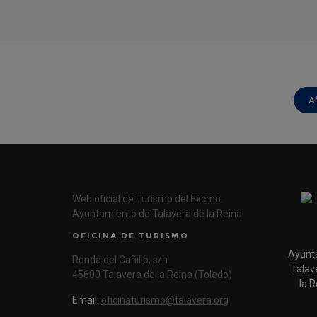
A
Web oficial de Turismo del Excmo.
Ayuntamiento de Talavera de la Reina
OFICINA DE TURISMO
Ayunt
Ronda del Cañillo, s/n
Talav
45600 Talavera de la Reina (Toledo)
la R
Email:
oficinaturismo@talavera.org