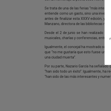
Se trata de una de las ferias “más interesa
entiende como un gasto, sino una inversión
antes de finalizar esta XXXV edición, y d
Manzano, directora de las bibliotecas muni
Desde el 2 de junio se han realizado un t
musicales, charlas y conferencias, entre ot
Igualmente, el concejal ha mostrado su sorp
que “no me gustaría que esto fuese una pre
una ciudad muerta”.
Por su parte, Nazario García ha señalado q
“han sido todo un éxito”. Igualmente, ha r
“han sido de las más interesantes y numer