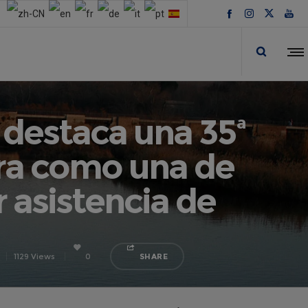
 destaca una 35ª
erra como una de
 asistencia de
1129 Views
0
SHARE