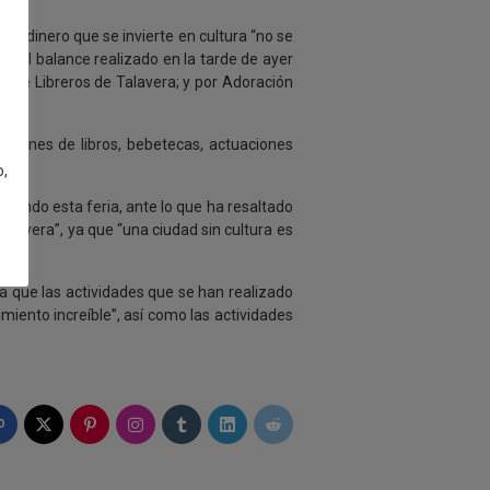
 el dinero que se invierte en cultura “no se
te el balance realizado en la tarde de ayer
n de Libreros de Talavera; y por Adoración
taciones de libros, bebetecas, actuaciones
o,
sitando esta feria, ante lo que ha resaltado
alavera”, ya que “una ciudad sin cultura es
ya que las actividades que se han realizado
miento increíble”, así como las actividades
0