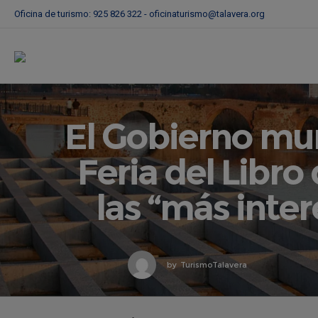
Oficina de turismo: 925 826 322 -
oficinaturismo@talavera.org
El Gobierno mun
Feria del Libro
las “más inte
by
TurismoTalavera