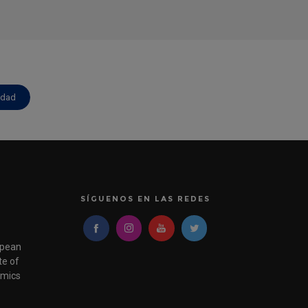
idad
SÍGUENOS EN LAS REDES
pean
e of
mics