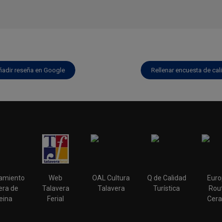
ñadir reseña en Google
Rellenar encuesta de cal
amiento
Web
OAL Cultura
Q de Calidad
Euro
era de
Talavera
Talavera
Turística
Rout
eina
Ferial
Cera