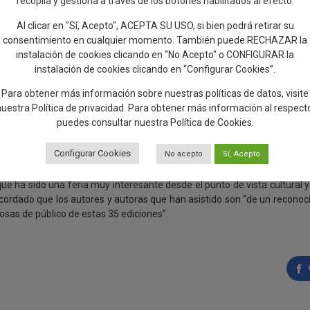
recopila y gestiona a través de los botones habilitados al efecto.
ntes y con mayor asistencia de público”, ante lo que Gil ha recordado que
Al clicar en "Sí, Acepto", ACEPTA SU USO, si bien podrá retirar su
” por parte del Gobierno de Tita García Élez. Así lo ha destacado duran
consentimiento en cualquier momento. También puede RECHAZAR la
onde estuvo acompañado por Nazario García, presidente de la Asociació
instalación de cookies clicando en “No Acepto" o CONFIGURAR la
cipales.
instalación de cookies clicando en “Configurar Cookies”.
otal de 20 actividades, entre las que se han incluido firmas y presen
Para obtener más información sobre nuestras políticas de datos, visite
ras.
nuestra
Política de privacidad
. Para obtener más información al respect
puedes consultar nuestra
Política de Cookies
.
resa por no haber visto representación del resto de grupos políticos vi
monición de que la cultura vaya a dejar de ser la joya de la corona de T
Configurar Cookies
No acepto
Sí, Acepto
ue ha sido una feria muy interesante desde el punto de vista cultural 
ecordado que los autores y autoras que han asistido son “de un reconoci
osas de público de estas 35 ediciones”.