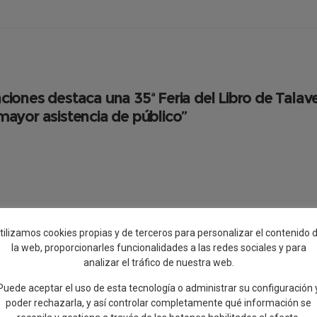
nciones destaca una 35ª Feria del Libro de Tala
mayor asistencia de público”
a recordado que el dinero destinado a cultura “no se entiende como
tilizamos cookies propias y de terceros para personalizar el contenido 
la web, proporcionarles funcionalidades a las redes sociales y para
sfrutar de un total de 20 actividades en esta Feria del Libro, 
analizar el tráfico de nuestra web.
, actuaciones musicales, charlas y conferencias.
Puede aceptar el uso de esta tecnología o administrar su configuración 
il, ha realizado un balance muy positivo de la XXXV edición de la Feria d
poder rechazarla, y así controlar completamente qué información se