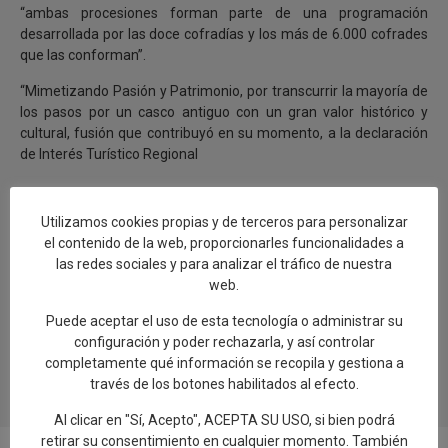
“ambas procesiones forman parte de una programación
desarrollada por las doce cofradías y los más de 6.000 cofrades
que las conforman”.
“Mimetizando Pasión y Patrimonio, por transcurrir la mayoría de
los pasos por un casco antiguo con un gran valor histórico y
cultural, fusión que contribuyó en su momento, a la declaración
de Interés Turístico Regional
Utilizamos cookies propias y de terceros para personalizar
el contenido de la web, proporcionarles funcionalidades a
las redes sociales y para analizar el tráfico de nuestra
web.
0
Puede aceptar el uso de esta tecnología o administrar su
configuración y poder rechazarla, y así controlar
completamente qué información se recopila y gestiona a
través de los botones habilitados al efecto.
Al clicar en "Sí, Acepto", ACEPTA SU USO, si bien podrá
retirar su consentimiento en cualquier momento. También