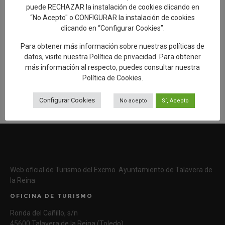
puede RECHAZAR la instalación de cookies clicando en
“No Acepto" o CONFIGURAR la instalación de cookies
clicando en “Configurar Cookies”.
Añadir reseña en Google
Para obtener más información sobre nuestras políticas de
datos, visite nuestra
Política de privacidad
. Para obtener
más información al respecto, puedes consultar nuestra
Rellenar encuesta de calidad
Política de Cookies
.
Configurar Cookies
No acepto
Sí, Acepto
Web oficial de Turismo del Excmo. Ayuntamiento de Talavera de
la Reina
OFICINA DE TURISMO
Ronda del Cañillo, s/n
45600 Talavera de la Reina (Toledo)