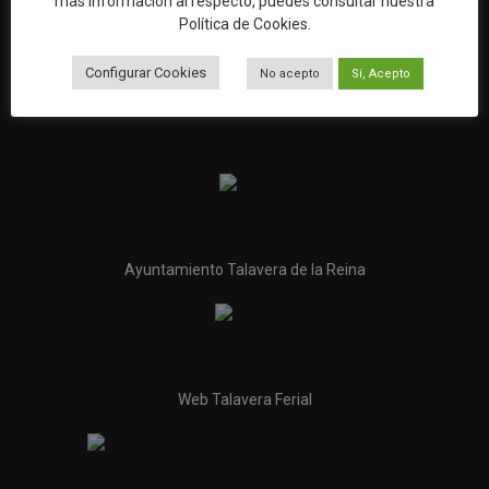
más información al respecto, puedes consultar nuestra
45600 Talavera de la Reina (Toledo)
Política de Cookies
.
Email:
oficinaturismo@talavera.org
Configurar Cookies
No acepto
Sí, Acepto
Teléfono:
925 82 63 22
Ayuntamiento Talavera de la Reina
Web Talavera Ferial