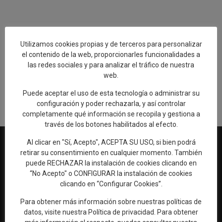
Utilizamos cookies propias y de terceros para personalizar
Añadir reseña en Google
el contenido de la web, proporcionarles funcionalidades a
las redes sociales y para analizar el tráfico de nuestra
Rellenar encuesta de calidad
web.
Puede aceptar el uso de esta tecnología o administrar su
configuración y poder rechazarla, y así controlar
completamente qué información se recopila y gestiona a
través de los botones habilitados al efecto.
Al clicar en "Sí, Acepto", ACEPTA SU USO, si bien podrá
retirar su consentimiento en cualquier momento. También
puede RECHAZAR la instalación de cookies clicando en
Web oficial de Turismo del Excmo. Ayuntamiento de Talavera de
“No Acepto" o CONFIGURAR la instalación de cookies
la Reina
clicando en “Configurar Cookies”.
OFICINA DE TURISMO
Para obtener más información sobre nuestras políticas de
datos, visite nuestra
Política de privacidad
. Para obtener
Ronda del Cañillo, s/n