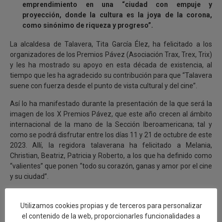
emprendimiento en una “ciudad con empuje y
proyección, donde la cultura es la joya de la corona,
como sinónimo de riqueza y progreso”.
La alcaldesa de Talavera, Tita García Élez, ha felicitado a los
organizadores de los Premios Pávez (Asociación Trax, Trex, Trix)
y les ha mostrado su apoyo en esta década de existencia, al
tiempo que les ha agradecido su contribución para que “Talavera
suene con fuerza desde el punto de vista cultural y del cine”.
Así lo ha manifestado durante la presentación de la que será la
imagen de los X Premios Pávez, que este año crecen al ámbito
internacional de la mano de la Sección Iberoamericana; tal y
como se podrá disfrutar entre los días 11 y 21 de octubre de este
2023. Allí, la regidora talaverana ha felicitado a Melania,
Christian, Beatriz, Patricia y Roberto, a los que ha definido como
“valientes” que ponen “todo su corazón, ganas y amor por el cine
y su ciudad”.
Del mismo modo, García Élez ha señalado que hace una década
estos premios vinieron a “cubrir un hueco que había en el ámbito
Utilizamos cookies propias y de terceros para personalizar
cultural en Talavera de la mano del cine”, sumándose a otros
el contenido de la web, proporcionarles funcionalidades a