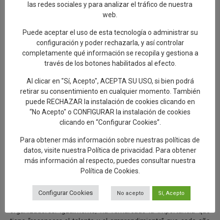
premios de poesía, relato, artes escénicas, música, pintura, artes
las redes sociales y para analizar el tráfico de nuestra
plásticas o cerámica. En este tiempo, “Talavera ha entrado en
web.
ese calendario cinematográfico español por derecho propio”.
Puede aceptar el uso de esta tecnología o administrar su
La alcaldesa ha hecho un repaso a los grandes nombres que se
configuración y poder rechazarla, y así controlar
han unido a Talavera de la mano de estos Premios, con su
completamente qué información se recopila y gestiona a
madrina Terele Pávez al frente, como los de Kiti Mánver, José
través de los botones habilitados al efecto.
Sacristán, Álex de la Iglesia, Emilio Gutiérrez Caba y María
Al clicar en "Sí, Acepto", ACEPTA SU USO, si bien podrá
Barranco, Juan Diego y Verónica Forqué, Miguel Rellán, José
retirar su consentimiento en cualquier momento. También
María Pou o Carmen Machi. Un “palmarés envidiable” de un
puede RECHAZAR la instalación de cookies clicando en
festival de prestigio como el nuestro.
“No Acepto" o CONFIGURAR la instalación de cookies
Igualmente, ha felicitado al autor de la imagen de este X
clicando en “Configurar Cookies”.
Aniversario, el artista multidisciplinar Aitor Saraiba, con un
Para obtener más información sobre nuestras políticas de
maravilloso diseño que hace un “homenaje” a los orígenes del
datos, visite nuestra
Política de privacidad
. Para obtener
cine y hace el “mejor recordatorio de que el cine es pura magia”.
más información al respecto, puedes consultar nuestra
Tita García Élez ha mostrado el “compromiso del equipo de
Política de Cookies
.
Gobierno con unos Premios Pávez cada vez más grandes”,
augurando que “esto nadie lo va a parar”; porque están en auge
Configurar Cookies
No acepto
Sí, Acepto
y son fruto de “vuestro esfuerzo y dedicación”, ha dicho a sus
organizadores. Igualmente, ha remarcado la importancia que