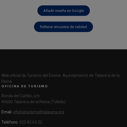
Añadir reseña en Google
Rellenar encuesta de calidad
Web oficial de Turismo del Excmo. Ayuntamiento de Talavera de la
Reina
OFICINA DE TURISMO
Ronda del Cañillo, s/n
45600 Talavera de la Reina (Toledo)
Email:
oficinaturismo@talavera.org
Teléfono:
925 82 63 22