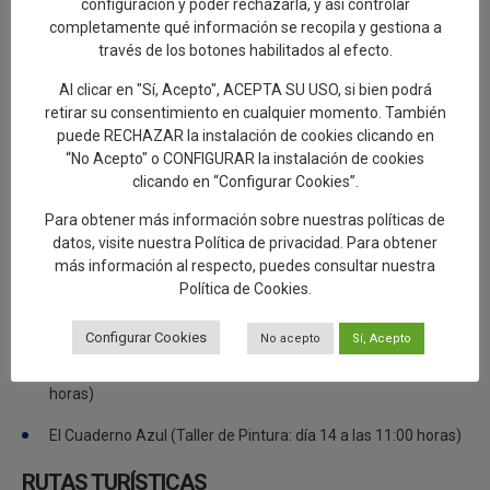
Cerámicas Moverma (Taller de Alfarería: días 9 y 12 a las
configuración y poder rechazarla, y así controlar
completamente qué información se recopila y gestiona a
10:00 horas)
través de los botones habilitados al efecto.
Centro Artesano (Taller de Pintura: días 9 y 13 a las 16:30
Al clicar en "Sí, Acepto", ACEPTA SU USO, si bien podrá
horas)
retirar su consentimiento en cualquier momento. También
puede RECHAZAR la instalación de cookies clicando en
Centro Ocupacional Manos Artesanas (Taller de Pintura: día
“No Acepto" o CONFIGURAR la instalación de cookies
10 a las 10:00 horas)
clicando en “Configurar Cookies”.
Centro Cerámico Santos Timoneda (Taller de Alfarería: días
Para obtener más información sobre nuestras políticas de
datos, visite nuestra
Política de privacidad
. Para obtener
10 y 12 a las 16:30 horas)
más información al respecto, puedes consultar nuestra
Política de Cookies
.
Vodre Cerámica Artística (Taller de Alfarería: días 11 y 13 a
las 10:00 horas)
Configurar Cookies
No acepto
Sí, Acepto
Artesanía Talaverana (Taller de Pintura: día 11 a las 10:00
horas)
El Cuaderno Azul (Taller de Pintura: día 14 a las 11:00 horas)
RUTAS TURÍSTICAS