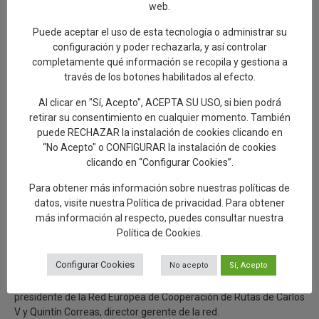
web.
Asimismo, ha destacado la implicación de asociaciones,
Puede aceptar el uso de esta tecnología o administrar su
especialmente de la de Fray Hernando, colectivos, y vecinos, y ha
configuración y poder rechazarla, y así controlar
reiterado que el objetivo del equipo de Gobierno es “seguir
completamente qué información se recopila y gestiona a
impulsando actividades culturales y turísticas que generen
través de los botones habilitados al efecto.
oportunidades económicas y sitúen a Talavera en el lugar que
merece”.
Al clicar en "Sí, Acepto", ACEPTA SU USO, si bien podrá
retirar su consentimiento en cualquier momento. También
El alcalde también ha recordado que esta conmemoración se
puede RECHAZAR la instalación de cookies clicando en
enmarca en la Ruta de los Esponsales, que rememora el
“No Acepto" o CONFIGURAR la instalación de cookies
recorrido realizado por Isabel de Portugal desde Lisboa y por el
clicando en “Configurar Cookies”.
emperador a través de la zona central de España, con parada
destacada en Talavera de la Reina el 22 de febrero, donde cenó
Para obtener más información sobre nuestras políticas de
y pernoctó antes de partir hacia Oropesa. “Queremos que esta
datos, visite nuestra
Política de privacidad
. Para obtener
cita se consolide en el calendario cultural y turístico de la ciudad,
más información al respecto, puedes consultar nuestra
igual que ocurrió el pasado año con el desfile imperial, que llenó
Política de Cookies
.
nuestras calles de historia, música y color”, ha concluido.
Configurar Cookies
No acepto
Sí, Acepto
Al acto ha asistido la edil de Turismo, Gelen Delgado y varios
ediles de la Corporación Municipal, además de Alberto Sanz,
presidente de la Red Europea de Cooperación de Rutas de Carlos
V y Quintín Correas, director gerente de la red.