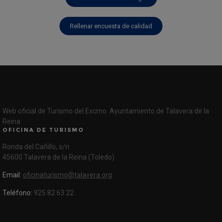
Rellenar encuesta de calidad
Web oficial de Turismo del Excmo. Ayuntamiento de Talavera de la
Reina
OFICINA DE TURISMO
Ronda del Cañillo, s/n
45600 Talavera de la Reina (Toledo)
Email:
oficinaturismo@talavera.org
Teléfono:
925 82 63 22