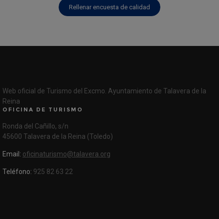
Rellenar encuesta de calidad
Web oficial de Turismo del Excmo. Ayuntamiento de Talavera de la
Reina
OFICINA DE TURISMO
Ronda del Cañillo, s/n
45600 Talavera de la Reina (Toledo)
Email:
oficinaturismo@talavera.org
Teléfono:
925 82 63 22