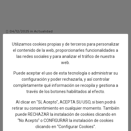
04/12/2025
in
Actualidad
La Semana de la UNESCO 2025 se estrena
Utilizamos cookies propias y de terceros para personalizar
con una nueva ruta cerámica
el contenido de la web, proporcionarles funcionalidades a
las redes sociales y para analizar el tráfico de nuestra
La edil de Artesanía y Turismo, Gelen Delgado, ha avanzado la
web.
programación de la Semana de la UNESCO 2025, organizada con
Puede aceptar el uso de esta tecnología o administrar su
motivo del sexto aniversario de la declaración de los
configuración y poder rechazarla, y así controlar
completamente qué información se recopila y gestiona a
través de los botones habilitados al efecto.
ACTUALIDAD
Al clicar en "Sí, Acepto", ACEPTA SU USO, si bien podrá
retirar su consentimiento en cualquier momento. También
puede RECHAZAR la instalación de cookies clicando en
“No Acepto" o CONFIGURAR la instalación de cookies
clicando en “Configurar Cookies”.