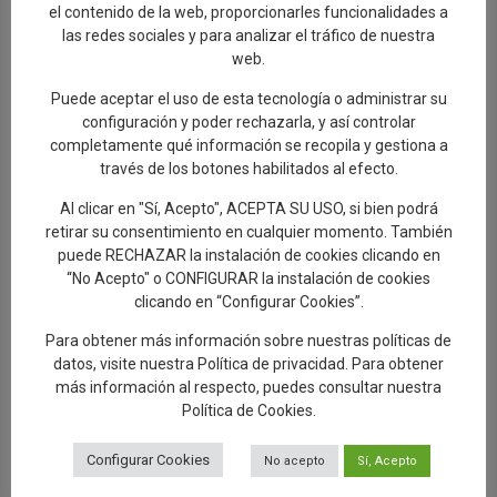
el contenido de la web, proporcionarles funcionalidades a
El día 24 de julio será el Aniversario de la Batalla de Talavera; a
las redes sociales y para analizar el tráfico de nuestra
las 10:00 y 12:00 horas se desarrollará un taller infantil sobre
web.
uniformes de la Guerra de la Independencia en el Centro Cultural
‘El Salvador’. Igualmente, a las 22:00 horas se representará
Puede aceptar el uso de esta tecnología o administrar su
cómo se vivió en la ciudad este acontecimiento decisivo de la
configuración y poder rechazarla, y así controlar
vida del Duque de Wellington. Un día después, el 25 de julio, habrá
completamente qué información se recopila y gestiona a
una ruta guiada en el capo de batalla, junto al Monolito.
través de los botones habilitados al efecto.
Turismo deportivo de la mano del piragüismo y del Talak
Al clicar en "Sí, Acepto", ACEPTA SU USO, si bien podrá
retirar su consentimiento en cualquier momento. También
Por supuesto, la concejala se ha referido al “turismo deportivo”
puede RECHAZAR la instalación de cookies clicando en
tan demandando y en auge de la mano del piragüismo. El día 20
“No Acepto" o CONFIGURAR la instalación de cookies
de junio habrá una ruta nocturna en piragua, el día 27 de junio
clicando en “Configurar Cookies”.
para que dueños y mascotas puedan compartir espacio
navegando por el río Tajo y el 4 de julio la ruta ‘Circo del terror’,
Para obtener más información sobre nuestras políticas de
que tendrá varios pases tanto para adultos como para niños. La
datos, visite nuestra
Política de privacidad
. Para obtener
presidenta del Talak ha destacado aquí como sigue creciendo el
más información al respecto, puedes consultar nuestra
abanico de posibilidades para practicar piragüismo al tiempo que
Política de Cookies
.
se complementa con otra actividad de ocio; pero, siempre,
“viendo el río desde dentro”.
Configurar Cookies
No acepto
Sí, Acepto
La última cita de este programa en el ámbito del turismo es la