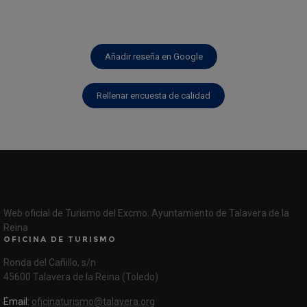
Añadir reseña en Google
Rellenar encuesta de calidad
Web oficial de Turismo del Excmo. Ayuntamiento de Talavera de la
Reina
OFICINA DE TURISMO
Ronda del Cañillo, s/n
45600 Talavera de la Reina (Toledo)
Email:
oficinaturismo@talavera.org