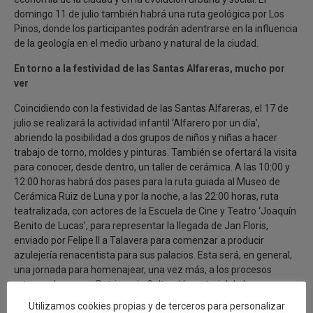
domingo 11 de julio también habrá una ruta geológica por Los
Pinos, donde los participantes podrán adentrarse en la influencia
de la geología en el medio urbano y natural de la ciudad.
En torno a la festividad de las Santas Alfareras, mucho por
ver
Coincidiendo con la festividad de las Santas Alfareras, el 17 de
julio se realizará la actividad infantil ‘Alfarero por un día’,
abriendo la posibilidad a dos grupos de niños y niñas a hacer
trabajo de torno, moldes y pinturas. También se ofertará la visita
para conocer, desde dentro, un taller de cerámica. A las 10:00 y
12:00 horas habrá dos pases para la ruta guiada al Museo de
Cerámica Ruiz de Luna y por la noche, a las 22:00 horas, ruta
teatralizada, con actores de la Escuela de Cine y Teatro ‘Joaquín
Benito de Lucas’, para representar la llegada de Jan Floris,
enviado por Felipe II a Talavera para comenzar a producir
azulejería renacentista para sus palacios. Esta será, en general,
una jornada para homenajear, una vez más, a los procesos
artesanales como Patrimonio Cultural Inmaterial de la
Humanidad.
Utilizamos cookies propias y de terceros para personalizar