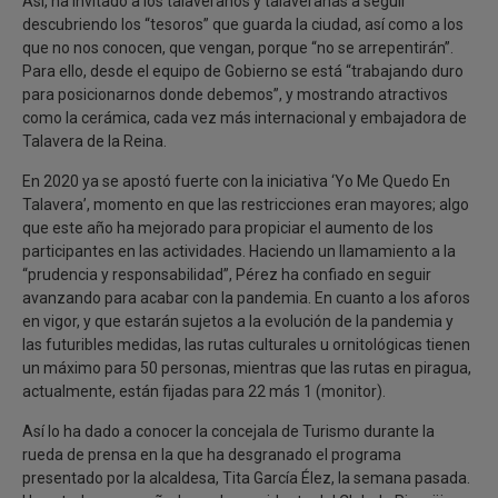
Así, ha invitado a los talaveranos y talaveranas a seguir
descubriendo los “tesoros” que guarda la ciudad, así como a los
que no nos conocen, que vengan, porque “no se arrepentirán”.
Para ello, desde el equipo de Gobierno se está “trabajando duro
para posicionarnos donde debemos”, y mostrando atractivos
como la cerámica, cada vez más internacional y embajadora de
Talavera de la Reina.
En 2020 ya se apostó fuerte con la iniciativa ‘Yo Me Quedo En
Talavera’, momento en que las restricciones eran mayores; algo
que este año ha mejorado para propiciar el aumento de los
participantes en las actividades. Haciendo un llamamiento a la
“prudencia y responsabilidad”, Pérez ha confiado en seguir
avanzando para acabar con la pandemia. En cuanto a los aforos
en vigor, y que estarán sujetos a la evolución de la pandemia y
las futuribles medidas, las rutas culturales u ornitológicas tienen
un máximo para 50 personas, mientras que las rutas en piragua,
actualmente, están fijadas para 22 más 1 (monitor).
Así lo ha dado a conocer la concejala de Turismo durante la
rueda de prensa en la que ha desgranado el programa
presentado por la alcaldesa, Tita García Élez, la semana pasada.