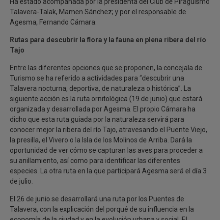
Ha estado acompañada por la presidenta del Club de Piragüismo
Talavera-Talak, Mamen Sánchez; y por el responsable de
Agesma, Fernando Cámara.
Rutas para descubrir la flora y la fauna en plena ribera del río
Tajo
Entre las diferentes opciones que se proponen, la concejala de
Turismo se ha referido a actividades para “descubrir una
Talavera nocturna, deportiva, de naturaleza o histórica”. La
siguiente acción es la ruta ornitológica (19 de junio) que estará
organizada y desarrollada por Agesma. El propio Cámara ha
dicho que esta ruta guiada por la naturaleza servirá para
conocer mejor la ribera del río Tajo, atravesando el Puente Viejo,
la presilla, el Vivero o la Isla de los Molinos de Arriba. Dará la
oportunidad de ver cómo se capturan las aves para proceder a
su anillamiento, así como para identificar las diferentes
especies. La otra ruta en la que participará Agesma será el día 3
de julio.
El 26 de junio se desarrollará una ruta por los Puentes de
Talavera, con la explicación del porqué de su influencia en la
economía de la ciudad y en la evolución urbana y social. El