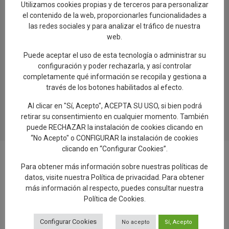
Utilizamos cookies propias y de terceros para personalizar
el contenido de la web, proporcionarles funcionalidades a
Por otro lado, en cerámica contemporánea, el primer premio ha
las redes sociales y para analizar el tráfico de nuestra
sido para ‘Oltre Miffente’ de Leonardo Bartolini; y el segundo
web.
para ‘Reincarnation’ de Kainting Chan.
Puede aceptar el uso de esta tecnología o administrar su
configuración y poder rechazarla, y así controlar
completamente qué información se recopila y gestiona a
0
través de los botones habilitados al efecto.
Al clicar en "Sí, Acepto", ACEPTA SU USO, si bien podrá
retirar su consentimiento en cualquier momento. También
puede RECHAZAR la instalación de cookies clicando en
“No Acepto" o CONFIGURAR la instalación de cookies
clicando en “Configurar Cookies”.
Para obtener más información sobre nuestras políticas de
datos, visite nuestra
Política de privacidad
. Para obtener
más información al respecto, puedes consultar nuestra
Añadir reseña en Google
Política de Cookies
.
Configurar Cookies
No acepto
Sí, Acepto
Rellenar encuesta de calidad