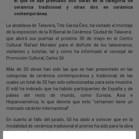
el que se han premiado dos obras en la categoría de
cerámica tradicional y otras dos en cerámica
contemporánea.
La alcaldesa de Talavera, Tita García Élez, ha visitado el montaje
de la exposición de la XI Bienal de Cerámica ‘Ciudad de Talavera’,
que abrirá sus puertas el próximo 30 de mayo en el Centro
Cultural ‘Rafael Morales’ para el disfrute de los talaveranos,
visitantes y turistas, tal y como ha informado el concejal de
Promoción Cultural, Carlos Gil.
Más de 50 obras han sido las que se han presentado en las
categorías de cerámica contemporánea y tradicional, de las
cuales un total de 32 han sido seleccionadas para esta muestra.
El edil ha indicado que ha habido participantes de España y de
países del resto de mundo, como Europa, Asia e
Hispanoamérica, lo que denota que este “certamen tiene un
marcado carácter internacional”.
En cuanto al fallo del jurado, Gil ha dado a conocer que en la
modalidad de cerámica tradicional el premio ha sido para la obra
‘Mujer en florero’ de Catalina Alcaide; mientras que el segundo
ha sido para ‘Rosetón fuente’ de José Manuel Gálvez.