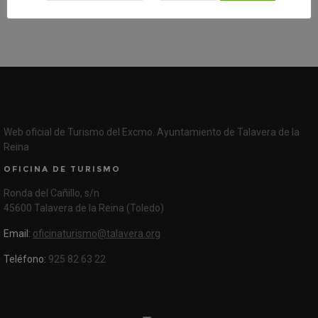
Web oficial de Turismo del Excmo. Ayuntamiento de Talavera de la
Reina
OFICINA DE TURISMO
Ronda del Cañillo, s/n
45600 Talavera de la Reina (Toledo)
Email:
oficinaturismo@talavera.org
Teléfono:
925 82 63 22